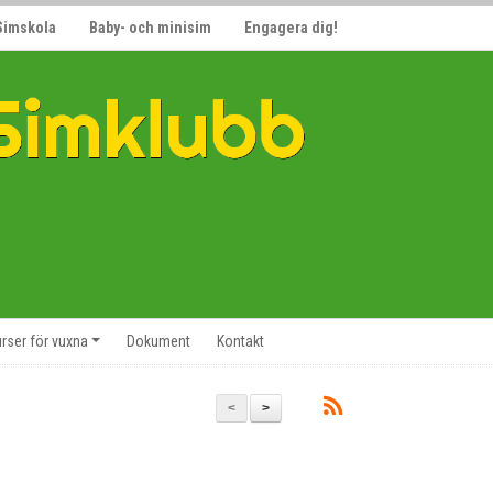
Simskola
Baby- och minisim
Engagera dig!
rser för vuxna
Dokument
Kontakt
<
>