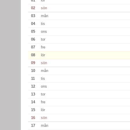
01
lör
02
sön
03
mån
04
tis
05
ons
06
tor
07
fre
08
lör
09
sön
10
mån
11
tis
12
ons
13
tor
14
fre
15
lör
16
sön
17
mån