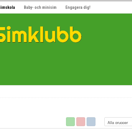
Simskola
Baby- och minisim
Engagera dig!