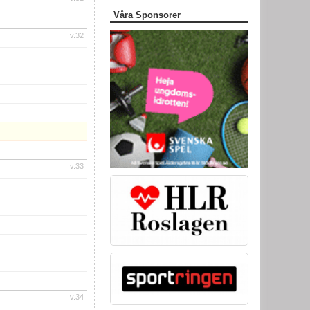
Våra Sponsorer
v.32
v.33
v.34