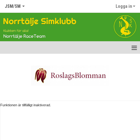
JSM/SM
Logga in
Hem
Nyheter
Truppen
Gästbok
Funktionen är tillfälligt inaktiverad.
Kalender
Bildgalleri
Dokument