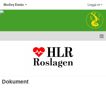
Medley Rimbo
Logga in
Hem
Nyheter
Kalender
Matcher
Dokument
Truppen
Bildgalleri
Dokument