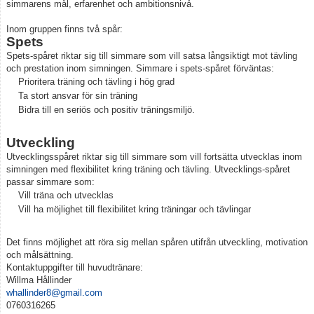
simmarens mål, erfarenhet och ambitionsnivå.
Kontakt
Inom gruppen finns två spår:
Spets
Spets-spåret riktar sig till simmare som vill satsa långsiktigt mot tävling
och prestation inom simningen. Simmare i spets-spåret förväntas:
Prioritera träning och tävling i hög grad
Ta stort ansvar för sin träning
Bidra till en seriös och positiv träningsmiljö.
Utveckling
Utvecklingsspåret riktar sig till simmare som vill fortsätta utvecklas inom
simningen med flexibilitet kring träning och tävling. Utvecklings-spåret
passar simmare som:
Vill träna och utvecklas
Vill ha möjlighet till flexibilitet kring träningar och tävlingar
Det finns möjlighet att röra sig mellan spåren utifrån utveckling, motivation
och målsättning.
Kontaktuppgifter till huvudtränare:
Willma Hållinder
whallinder8@gmail.com
0760316265