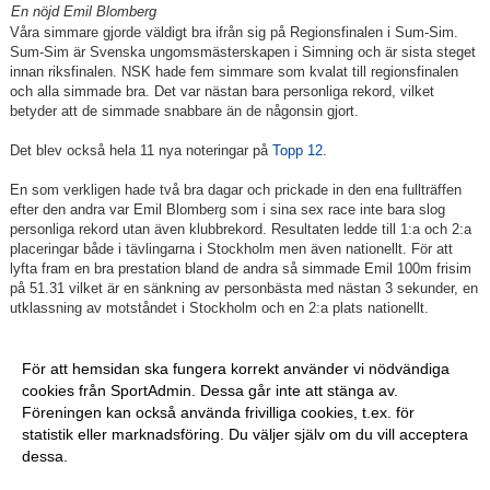
En nöjd Emil Blomberg
Våra simmare gjorde väldigt bra ifrån sig på Regionsfinalen i Sum-Sim.
Sum-Sim är Svenska ungomsmästerskapen i Simning och är sista steget
innan riksfinalen. NSK hade fem simmare som kvalat till regionsfinalen
och alla simmade bra. Det var nästan bara personliga rekord, vilket
betyder att de simmade snabbare än de någonsin gjort.
Det blev också hela 11 nya noteringar på
Topp 12
.
En som verkligen hade två bra dagar och prickade in den ena fullträffen
efter den andra var Emil Blomberg som i sina sex race inte bara slog
personliga rekord utan även klubbrekord. Resultaten ledde till 1:a och 2:a
placeringar både i tävlingarna i Stockholm men även nationellt. För att
lyfta fram en bra prestation bland de andra så simmade Emil 100m frisim
på 51.31 vilket är en sänkning av personbästa med nästan 3 sekunder, en
utklassning av motståndet i Stockholm och en 2:a plats nationellt.
Grymt simmat, inte bara av Emil utan även av Ebba, Hugo, Loke och
Noah.
För att hemsidan ska fungera korrekt använder vi nödvändiga
cookies från SportAdmin. Dessa går inte att stänga av.
Föreningen kan också använda frivilliga cookies, t.ex. för
Fler nyheter >>
statistik eller marknadsföring. Du väljer själv om du vill acceptera
dessa.
Anpassa dina val