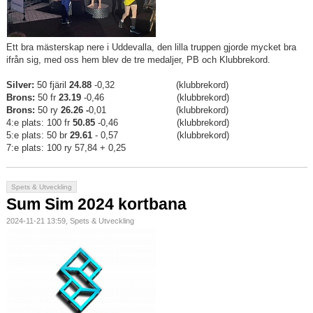
Ett bra mästerskap nere i Uddevalla, den lilla truppen gjorde mycket bra
ifrån sig, med oss hem blev de tre medaljer, PB och Klubbrekord.
Silver:
50 fjäril
24.88
-0,32
(klubbrekord)
Brons:
50 fr
23.19
-0,46
(klubbrekord)
Brons:
50 ry
26.26 -
0,01
(klubbrekord)
4:e plats: 100 fr
50.85
-0,46
(klubbrekord)
5:e plats: 50 br
29.61
- 0,57 (klubbrekord)
7:e plats: 100 ry 57,84 + 0,25
Spets & Utveckling
Sum Sim 2024 kortbana
2024-11-21 13:59, Spets & Utveckling