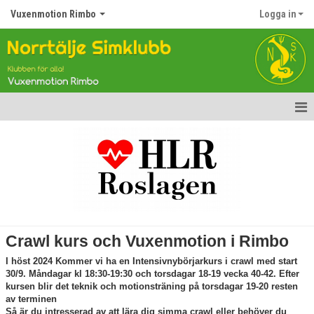
Vuxenmotion Rimbo
Logga in
Hem
Nyheter
Kalender
Gästbok
Crawl kurs och Vuxenmotion i Rimbo
Bildgalleri
I höst 2024 Kommer vi ha en Intensivnybörjarkurs i crawl med start
30/9. Måndagar kl 18:30-19:30 och torsdagar 18-19 vecka 40-42. Efter
Dokument
kursen blir det teknik och motionsträning på torsdagar 19-20 resten
av terminen
Så är du intresserad av att lära dig simma crawl eller behöver du
Kontakt