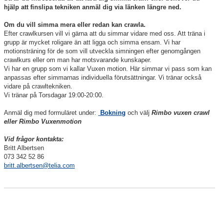
hjälp att finslipa tekniken anmäl dig via länken längre ned.
Om du vill simma mera eller redan kan crawla.
Efter crawlkursen vill vi gärna att du simmar vidare med oss. Att träna i
grupp är mycket roligare än att ligga och simma ensam. Vi har
motionsträning för de som vill utveckla simningen efter genomgången
crawlkurs eller om man har motsvarande kunskaper.
Vi har en grupp som vi kallar Vuxen motion. Här simmar vi pass som kan
anpassas efter simmarnas individuella förutsättningar. Vi tränar också
vidare på crawltekniken.
Vi tränar på Torsdagar 19:00-20:00.
Anmäl dig med formuläret under:
Bokning
och välj
Rimbo vuxen crawl
eller Rimbo Vuxenmotion
Vid frågor kontakta:
Britt Albertsen
073 342 52 86
britt.albertsen@telia.com