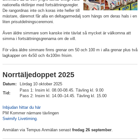
nationella riktlinjer med fortsättningsregler.
De rangordnas inte och koras inte heller till
Roslagsmästerskapen
mästare, däremot får alla en deltagarmedalj som hängs om deras hals i en
liten prisutdelningsceremoni.
Norrtäljedoppet
Även äldre simmare som kanske inte tävlat så mycket är välkomna att
simma i fortsättningsgrenarna om de vill.
Distriktstävlingar
För våra äldre simmare finns grenar om 50 och 100 m i alla grenar plus två
Utmanaren / KM
lagkapper om 4x50 och 4x100m frisim.
Luciasim
Norrtäljedoppet 2025
Tävlingsorganisationen
Datum:
Lördag 10 oktober 2025
Pass 1: Insim kl. 08.00-08.45. Tävling kl. 9.00
Tid:
Funktionärer
Pass 2: Insim kl. 14.00–14.45. Tävling kl. 15.00
Inbjudan hittar du här
Klubbkollektion
PM Kommer närmare tävlingen
Swimify Livetiming
.
Anmälan via Tempus Anmälan senast
fredag 26 september
.