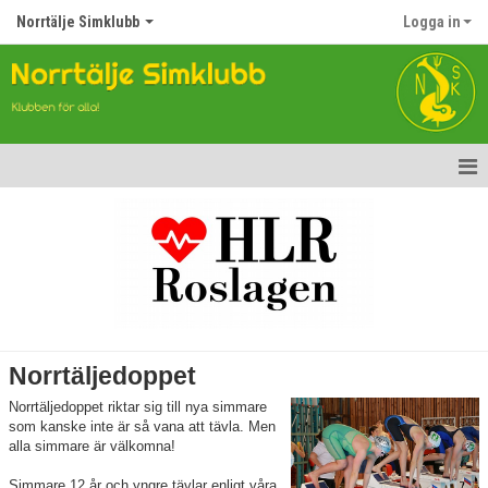
Norrtälje Simklubb
Logga in
Hem
Nyheter
Om klubben
Kontakt
Norrtäljedoppet
Topp Tolv
Norrtäljedoppet riktar sig till nya simmare
som kanske inte är så vana att tävla. Men
Anmälan till Simklubben
alla simmare är välkomna!
Simmare 12 år och yngre tävlar enligt våra
Våra tävlingar