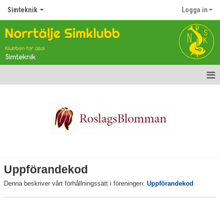
Simteknik
Logga in
Hem
Nyheter
Barn- och ungdomsgrupper
Information
Uppförandekod
Uppförandekod
Denna beskriver vårt förhållningssätt i föreningen:
Uppförandekod
Crawlkurser för vuxna