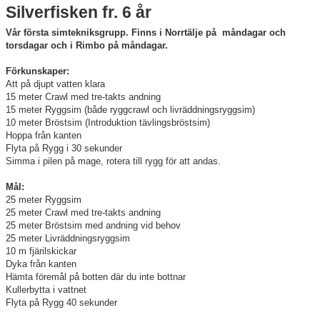
Dokument
Silverfisken fr. 6 år
Kontakt
Vår första simtekniksgrupp. Finns i Norrtälje på måndagar och
torsdagar och i Rimbo på måndagar.
Förkunskaper:
Att på djupt vatten klara
15 meter Crawl med tre-takts andning
15 meter Ryggsim (både ryggcrawl och livräddningsryggsim)
10 meter Bröstsim (Introduktion tävlingsbröstsim)
Hoppa från kanten
Flyta på Rygg i 30 sekunder
Simma i pilen på mage, rotera till rygg för att andas.
Mål:
25 meter Ryggsim
25 meter Crawl med tre-takts andning
25 meter Bröstsim med andning vid behov
25 meter Livräddningsryggsim
10 m fjärilskickar
Dyka från kanten
Hämta föremål på botten där du inte bottnar
Kullerbytta i vattnet
Flyta på Rygg 40 sekunder