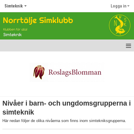
Simteknik
Logga in
Hem
Nyheter
Barn- och ungdomsgrupper
Information
Nivåer i barn- och ungdomsgrupperna i
Uppförandekod
simteknik
Här nedan följer de olika nivåerna som finns inom simtekniksgrupperna.
Crawlkurser för vuxna