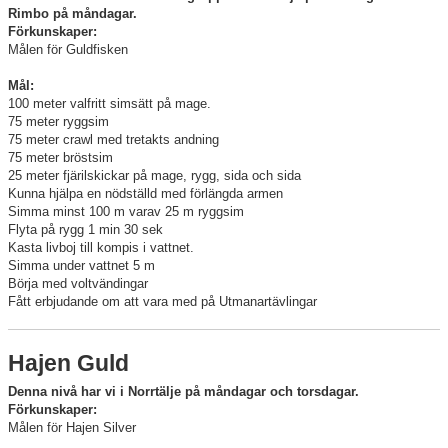
Rimbo på måndagar.
Förkunskaper:
Målen för Guldfisken
Mål:
100 meter valfritt simsätt på mage.
75 meter ryggsim
75 meter crawl med tretakts andning
75 meter bröstsim
25 meter fjärilskickar på mage, rygg, sida och sida
Kunna hjälpa en nödställd med förlängda armen
Simma minst 100 m varav 25 m ryggsim
Flyta på rygg 1 min 30 sek
Kasta livboj till kompis i vattnet.
Simma under vattnet 5 m
Börja med voltvändingar
Fått erbjudande om att vara med på Utmanartävlingar
Hajen Guld
Denna nivå har vi i Norrtälje på måndagar och torsdagar.
Förkunskaper:
Målen för Hajen Silver