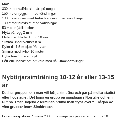
Mål:
300 meter valfritt simsätt på mage
150 meter ryggsim med vändningar
100 meter crawl med tretaktsandning med vändningar
100 meter bröstsim med vändningar
50 meter fjärilskickar
Flyta på rygg 2 min
Flyta med kläder 1 min 30 sek
Simma under vattnet 8 m
Dyka till 1,5 m djup från ytan
Simma med livboj 10 meter
Dyka från 1 meter höjd
Fått erbjudande om att vara med på Utmanartävlingar
Nybörjarsimträning 10-12 år eller 13-15
år
Det här gruppen om man vill börja simträna och går på mellanstadiet
eller högstadiet. Det finns en grupp på måndagar i Norrtälje och en i
Rimbo. Efter ungefär 2 terminen brukar man flytta över till någon av
våra grupper inom Simidrotten.
Förkunskapskrav:
Simma 200 m på mage på djup vatten. Simma 50