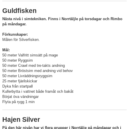
Guldfisken
Nästa nivå i simtekniken. Finns i Norrtäljle på torsdagar och Rimbo
på måndagar.
Förkunskaper:
Målen för Silverfisken.
Mål:
50 meter Valfritt simsätt på mage
50 meter Ryggsim
50 meter Crawl med tre-takts andning
50 meter Bröstsim med andning vid behov
50 meter Livräddningsryggsim
25 meter fjärilskickar
Dyka från startpall
Kullerbytta i vattnet både framåt och bakåt
Börjat öva vändningar
Flyta på rygg 1 min
Hajen Silver
På den här nivån har vi flera grupper i Norrtälje på måndagar och i