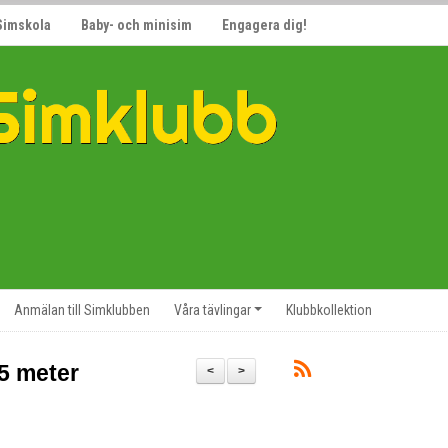
Simskola
Baby- och minisim
Engagera dig!
Anmälan till Simklubben
Våra tävlingar
Klubbkollektion
25 meter
<
>