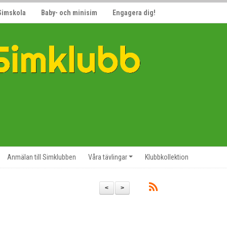
Simskola
Baby- och minisim
Engagera dig!
Anmälan till Simklubben
Våra tävlingar
Klubbkollektion
2
<
>