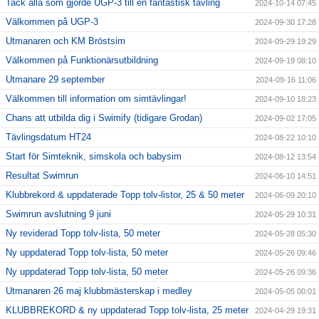
Tack alla som gjorde UGP-3 till en fantastisk tävling
2024-10-14 07:45
Välkommen på UGP-3
2024-09-30 17:28
Utmanaren och KM Bröstsim
2024-09-29 19:29
Välkommen på Funktionärsutbildning
2024-09-19 08:10
Utmanare 29 september
2024-09-16 11:06
Välkommen till information om simtävlingar!
2024-09-10 18:23
Chans att utbilda dig i Swimify (tidigare Grodan)
2024-09-02 17:05
Tävlingsdatum HT24
2024-08-22 10:10
Start för Simteknik, simskola och babysim
2024-08-12 13:54
Resultat Swimrun
2024-06-10 14:51
Klubbrekord & uppdaterade Topp tolv-listor, 25 & 50 meter
2024-06-09 20:10
Swimrun avslutning 9 juni
2024-05-29 10:31
Ny reviderad Topp tolv-lista, 50 meter
2024-05-28 05:30
Ny uppdaterad Topp tolv-lista, 50 meter
2024-05-26 09:46
Ny uppdaterad Topp tolv-lista, 50 meter
2024-05-26 09:36
Utmanaren 26 maj klubbmästerskap i medley
2024-05-05 00:01
KLUBBREKORD & ny uppdaterad Topp tolv-lista, 25 meter
2024-04-29 19:31