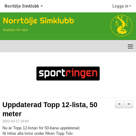
Norrtälje Simklubb
Logga in
Hem
Nyheter
Om klubben
Kontakt
Uppdaterad Topp 12-lista, 50
<
>
Topp Tolv
meter
2022-03-17 19:50
Anmälan till Simklubben
Nu är Topp 12-listan för 50-bana uppdaterad.
Ni hittar alla listor under fliken Topp Tolv.
Våra tävlingar