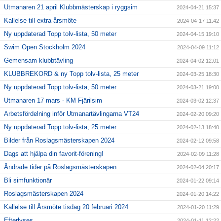
Utmanaren 21 april Klubbmästerskap i ryggsim
2024-04-21 15:37
Kallelse till extra årsmöte
2024-04-17 11:42
Ny uppdaterad Topp tolv-lista, 50 meter
2024-04-15 19:10
Swim Open Stockholm 2024
2024-04-09 11:12
Gemensam klubbtävling
2024-04-02 12:01
KLUBBREKORD & ny Topp tolv-lista, 25 meter
2024-03-25 18:30
Ny uppdaterad Topp tolv-lista, 50 meter
2024-03-21 19:00
Utmanaren 17 mars - KM Fjärilsim
2024-03-02 12:37
Arbetsfördelning inför Utmanartävlingarna VT24
2024-02-20 09:20
Ny uppdaterad Topp tolv-lista, 25 meter
2024-02-13 18:40
Bilder från Roslagsmästerskapen 2024
2024-02-12 09:58
Dags att hjälpa din favorit-förening!
2024-02-09 11:28
Ändrade tider på Roslagsmästerskapen
2024-02-04 20:17
Bli simfunktionär
2024-01-22 09:14
Roslagsmästerskapen 2024
2024-01-20 14:22
Kallelse till Årsmöte tisdag 20 februari 2024
2024-01-20 11:29
Efterlyses
2024-01-11 12:22