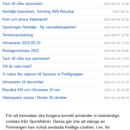
Tack till våra sponsorer!
2015-08-31 12:08
Norrtälje klassikern, Simning 30/8 Resultat
2015-08-31
Kom och prova Vattenpolo!
2015-08-24 23:26
Sportringen Norrtälje - Ny samarbetspartner!
2015-06-23 12:44
Terminsavslutning
2015-06-07 12:58
Utmanaren 2015-05-10
2015-05-10 17:29
Roslagsmästare 2015
2015-02-16 15:45
Tack till våra nya sponsorer!
2015-01-25 17:53
Vill du vara med?
2015-01-20 13:49
Vi söker fler stjärnor till Sponsor & Profilgruppen
2015-01-20 13:19
Utmanaren 14 december
2014-12-13 12:34
Resultat KM och Utmanare 16 nov
2014-11-16 20:59
Vattenpolon startar i Rimbo 26 oktober
2014-10-15 00:03
6 NYA KLUBBREKORD I HELGEN!!
2014-10-06 23:24
Nybörjarträning i Norrtälje!
2014-09-11 13:09
För att hemsidan ska fungera korrekt använder vi nödvändiga
cookies från SportAdmin. Dessa går inte att stänga av.
Vi startar Vattenpolo i höst i form av Poolkampen.
2014-09-11 13:08
Föreningen kan också använda frivilliga cookies, t.ex. för
Vuxencrawl i Rimbo!
2014-09-11 13:00