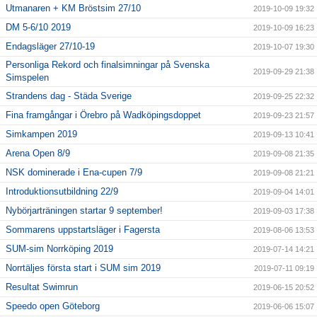
Utmanaren + KM Bröstsim 27/10
2019-10-09 19:32
DM 5-6/10 2019
2019-10-09 16:23
Endagsläger 27/10-19
2019-10-07 19:30
Personliga Rekord och finalsimningar på Svenska
2019-09-29 21:38
Simspelen
Strandens dag - Städa Sverige
2019-09-25 22:32
Fina framgångar i Örebro på Wadköpingsdoppet
2019-09-23 21:57
Simkampen 2019
2019-09-13 10:41
Arena Open 8/9
2019-09-08 21:35
NSK dominerade i Ena-cupen 7/9
2019-09-08 21:21
Introduktionsutbildning 22/9
2019-09-04 14:01
Nybörjarträningen startar 9 september!
2019-09-03 17:38
Sommarens uppstartsläger i Fagersta
2019-08-06 13:53
SUM-sim Norrköping 2019
2019-07-14 14:21
Norrtäljes första start i SUM sim 2019
2019-07-11 09:19
Resultat Swimrun
2019-06-15 20:52
Speedo open Göteborg
2019-06-06 15:07