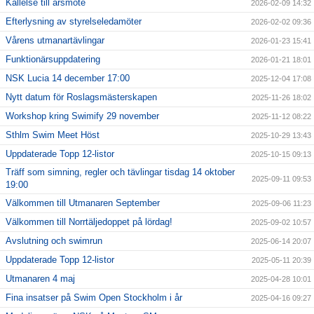
Kallelse till årsmöte
2026-02-09 14:32
Efterlysning av styrelseledamöter
2026-02-02 09:36
Vårens utmanartävlingar
2026-01-23 15:41
Funktionärsuppdatering
2026-01-21 18:01
NSK Lucia 14 december 17:00
2025-12-04 17:08
Nytt datum för Roslagsmästerskapen
2025-11-26 18:02
Workshop kring Swimify 29 november
2025-11-12 08:22
Sthlm Swim Meet Höst
2025-10-29 13:43
Uppdaterade Topp 12-listor
2025-10-15 09:13
Träff som simning, regler och tävlingar tisdag 14 oktober
2025-09-11 09:53
19:00
Välkommen till Utmanaren September
2025-09-06 11:23
Välkommen till Norrtäljedoppet på lördag!
2025-09-02 10:57
Avslutning och swimrun
2025-06-14 20:07
Uppdaterade Topp 12-listor
2025-05-11 20:39
Utmanaren 4 maj
2025-04-28 10:01
Fina insatser på Swim Open Stockholm i år
2025-04-16 09:27