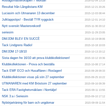
Roslagsmästerskapen 7 februari
2016-02-04 13:15
Resultat från Långdistans-KM
2015-12-21 20:26
Luciasim och Utmanaren 13 december
2015-12-03 08:44
Julklappstips! - Beställ TYR ryggsäck
2015-12-01 14:10
Nytt svenskt Mastersrekord!
2015-11-30 20:12
seriesim
2015-11-29 23:05
DM/JDM BLEV EN SUCCÈ
2015-10-19 08:06
Tack Lindgrens Radio!
2015-10-18 10:03
DM/JDM 17-18/10
2015-10-13 20:12
Sista dagen fre 16/10 att prova klubbkollektionen!
2015-10-12 19:36
Klubbkollektionen - Prova och beställa
2015-10-08 17:14
Tack EWF ECO och Husaffären i Roslagen!
2015-09-28 09:33
Klubbkollektionen visas på sön 27 september
2015-09-25 10:22
UTMANAREN med KM Bröstsim 27 september
2015-09-16 09:39
Tack ERA Fastighetsmäklare i Norrtälje!
2015-09-11 13:55
NSK 3:a i Seriesim
2015-09-10 17:12
Nybörjarträning för barn och ungdomar
2015-09-09 11:54