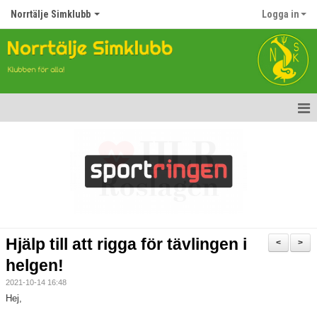
Norrtälje Simklubb
Logga in
Hem
Nyheter
Om klubben
Kontakt
Hjälp till att rigga för tävlingen i
<
>
Topp Tolv
helgen!
2021-10-14 16:48
Anmälan till Simklubben
Hej,
Våra tävlingar