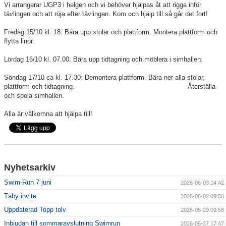
Vi arrangerar UGP3 i helgen och vi behöver hjälpas åt att rigga inför
tävlingen och att röja efter tävlingen. Kom och hjälp till så går det fort!
Klubbkollektion
Fredag 15/10 kl. 18: Bära upp stolar och plattform. Montera plattform och
flytta linor.
Lördag 16/10 kl. 07.00: Bära upp tidtagning och möblera i simhallen.
Söndag 17/10 ca kl. 17.30: Demontera plattform. Bära ner alla stolar,
plattform och tidtagning. Återställa
och spola simhallen.
Alla är välkomna att hjälpa till!
Nyhetsarkiv
Swim-Run 7 juni
2026-06-03 14:42
Täby invite
2026-06-02 09:50
Uppdaterad Topp tolv
2026-05-29 09:58
Inbjudan till sommaravslutning Swimrun
2026-05-27 17:47