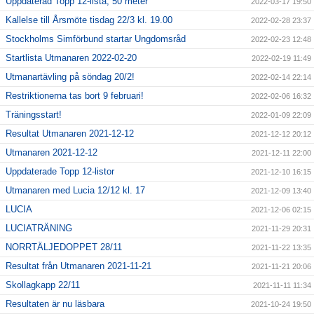
Uppdaterad Topp 12-lista, 50 meter
2022-03-17 19:50
Kallelse till Årsmöte tisdag 22/3 kl. 19.00
2022-02-28 23:37
Stockholms Simförbund startar Ungdomsråd
2022-02-23 12:48
Startlista Utmanaren 2022-02-20
2022-02-19 11:49
Utmanartävling på söndag 20/2!
2022-02-14 22:14
Restriktionerna tas bort 9 februari!
2022-02-06 16:32
Träningsstart!
2022-01-09 22:09
Resultat Utmanaren 2021-12-12
2021-12-12 20:12
Utmanaren 2021-12-12
2021-12-11 22:00
Uppdaterade Topp 12-listor
2021-12-10 16:15
Utmanaren med Lucia 12/12 kl. 17
2021-12-09 13:40
LUCIA
2021-12-06 02:15
LUCIATRÄNING
2021-11-29 20:31
NORRTÄLJEDOPPET 28/11
2021-11-22 13:35
Resultat från Utmanaren 2021-11-21
2021-11-21 20:06
Skollagkapp 22/11
2021-11-11 11:34
Resultaten är nu läsbara
2021-10-24 19:50