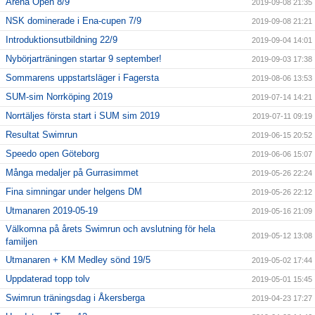
Arena Open 8/9
2019-09-08 21:35
NSK dominerade i Ena-cupen 7/9
2019-09-08 21:21
Introduktionsutbildning 22/9
2019-09-04 14:01
Nybörjarträningen startar 9 september!
2019-09-03 17:38
Sommarens uppstartsläger i Fagersta
2019-08-06 13:53
SUM-sim Norrköping 2019
2019-07-14 14:21
Norrtäljes första start i SUM sim 2019
2019-07-11 09:19
Resultat Swimrun
2019-06-15 20:52
Speedo open Göteborg
2019-06-06 15:07
Många medaljer på Gurrasimmet
2019-05-26 22:24
Fina simningar under helgens DM
2019-05-26 22:12
Utmanaren 2019-05-19
2019-05-16 21:09
Välkomna på årets Swimrun och avslutning för hela
2019-05-12 13:08
familjen
Utmanaren + KM Medley sönd 19/5
2019-05-02 17:44
Uppdaterad topp tolv
2019-05-01 15:45
Swimrun träningsdag i Åkersberga
2019-04-23 17:27