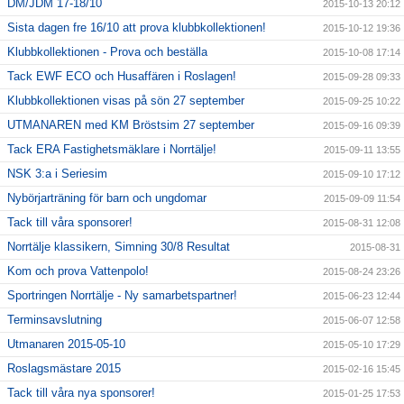
DM/JDM 17-18/10
2015-10-13 20:12
Sista dagen fre 16/10 att prova klubbkollektionen!
2015-10-12 19:36
Klubbkollektionen - Prova och beställa
2015-10-08 17:14
Tack EWF ECO och Husaffären i Roslagen!
2015-09-28 09:33
Klubbkollektionen visas på sön 27 september
2015-09-25 10:22
UTMANAREN med KM Bröstsim 27 september
2015-09-16 09:39
Tack ERA Fastighetsmäklare i Norrtälje!
2015-09-11 13:55
NSK 3:a i Seriesim
2015-09-10 17:12
Nybörjarträning för barn och ungdomar
2015-09-09 11:54
Tack till våra sponsorer!
2015-08-31 12:08
Norrtälje klassikern, Simning 30/8 Resultat
2015-08-31
Kom och prova Vattenpolo!
2015-08-24 23:26
Sportringen Norrtälje - Ny samarbetspartner!
2015-06-23 12:44
Terminsavslutning
2015-06-07 12:58
Utmanaren 2015-05-10
2015-05-10 17:29
Roslagsmästare 2015
2015-02-16 15:45
Tack till våra nya sponsorer!
2015-01-25 17:53