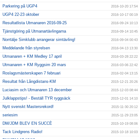
Parkering på UGP4
2016-10-20 17:54
UGP4 22-23 oktober
2016-10-17 00:19
Resultatlista Utmanaren 2016-09-25
2016-09-24 10:13
Tjänstgöring på Utmanartävlingarna
2016-09-14 10:45
Norrtälje Simklubb arrangerar simtävling!
2016-09-04 00:43
Meddelande från styrelsen
2016-04-13 13:30
Utmanaren + KM Medley 17 april
2016-03-28 22:22
Utmanaren + KM Ryggsim 20 mars
2016-03-06 22:42
Roslagsmästerskapen 7 februari
2016-02-04 13:15
Resultat från Långdistans-KM
2015-12-21 20:26
Luciasim och Utmanaren 13 december
2015-12-03 08:44
Julklappstips! - Beställ TYR ryggsäck
2015-12-01 14:10
Nytt svenskt Mastersrekord!
2015-11-30 20:12
seriesim
2015-11-29 23:05
DM/JDM BLEV EN SUCCÈ
2015-10-19 08:06
Tack Lindgrens Radio!
2015-10-18 10:03