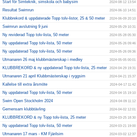
Start för Simteknik, simskola och babysim
2024-08-12 13:54
Resultat Swimrun
2024-06-10 14:51
Klubbrekord & uppdaterade Topp tolv-listor, 25 & 50 meter
2024-06-09 20:10
Swimrun avslutning 9 juni
2024-05-29 10:31
Ny reviderad Topp tolv-lista, 50 meter
2024-05-28 05:30
Ny uppdaterad Topp tolv-lista, 50 meter
2024-05-26 09:46
Ny uppdaterad Topp tolv-lista, 50 meter
2024-05-26 09:36
Utmanaren 26 maj klubbmästerskap i medley
2024-05-05 00:01
KLUBBREKORD & ny uppdaterad Topp tolv-lista, 25 meter
2024-04-29 19:31
Utmanaren 21 april Klubbmästerskap i ryggsim
2024-04-21 15:37
Kallelse till extra årsmöte
2024-04-17 11:42
Ny uppdaterad Topp tolv-lista, 50 meter
2024-04-15 19:10
Swim Open Stockholm 2024
2024-04-09 11:12
Gemensam klubbtävling
2024-04-02 12:01
KLUBBREKORD & ny Topp tolv-lista, 25 meter
2024-03-25 18:30
Ny uppdaterad Topp tolv-lista, 50 meter
2024-03-21 19:00
Utmanaren 17 mars - KM Fjärilsim
2024-03-02 12:37