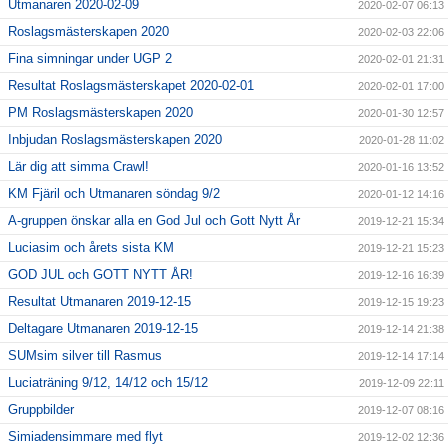
Utmanaren 2020-02-09
2020-02-07 06:13
Roslagsmästerskapen 2020
2020-02-03 22:06
Fina simningar under UGP 2
2020-02-01 21:31
Resultat Roslagsmästerskapet 2020-02-01
2020-02-01 17:00
PM Roslagsmästerskapen 2020
2020-01-30 12:57
Inbjudan Roslagsmästerskapen 2020
2020-01-28 11:02
Lär dig att simma Crawl!
2020-01-16 13:52
KM Fjäril och Utmanaren söndag 9/2
2020-01-12 14:16
A-gruppen önskar alla en God Jul och Gott Nytt År
2019-12-21 15:34
Luciasim och årets sista KM
2019-12-21 15:23
GOD JUL och GOTT NYTT ÅR!
2019-12-16 16:39
Resultat Utmanaren 2019-12-15
2019-12-15 19:23
Deltagare Utmanaren 2019-12-15
2019-12-14 21:38
SUMsim silver till Rasmus
2019-12-14 17:14
Luciaträning 9/12, 14/12 och 15/12
2019-12-09 22:11
Gruppbilder
2019-12-07 08:16
Simiadensimmare med flyt
2019-12-02 12:36