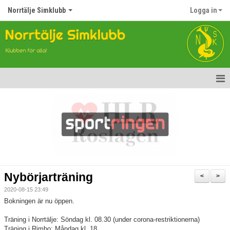
Norrtälje Simklubb
Logga in
Hem
Nyheter
Om klubben
Kontakt
Nybörjarträning
<
>
Topp Tolv
2020-08-15 23:49
Bokningen är nu öppen.
Anmälan till Simklubben
Träning i Norrtälje: Söndag kl. 08.30 (under corona-restriktionerna)
Träning i Rimbo: Måndag kl. 18
Våra tävlingar