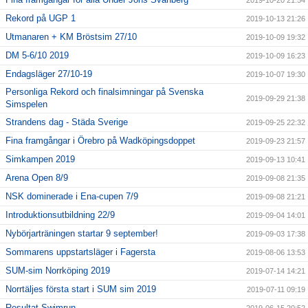
2019-10-20 21:54
Rekord på UGP 1
2019-10-13 21:26
Utmanaren + KM Bröstsim 27/10
2019-10-09 19:32
DM 5-6/10 2019
2019-10-09 16:23
Endagsläger 27/10-19
2019-10-07 19:30
Personliga Rekord och finalsimningar på Svenska
2019-09-29 21:38
Simspelen
Strandens dag - Städa Sverige
2019-09-25 22:32
Fina framgångar i Örebro på Wadköpingsdoppet
2019-09-23 21:57
Simkampen 2019
2019-09-13 10:41
Arena Open 8/9
2019-09-08 21:35
NSK dominerade i Ena-cupen 7/9
2019-09-08 21:21
Introduktionsutbildning 22/9
2019-09-04 14:01
Nybörjarträningen startar 9 september!
2019-09-03 17:38
Sommarens uppstartsläger i Fagersta
2019-08-06 13:53
SUM-sim Norrköping 2019
2019-07-14 14:21
Norrtäljes första start i SUM sim 2019
2019-07-11 09:19
Resultat Swimrun