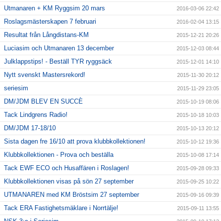
Utmanaren + KM Ryggsim 20 mars
2016-03-06 22:42
Roslagsmästerskapen 7 februari
2016-02-04 13:15
Resultat från Långdistans-KM
2015-12-21 20:26
Luciasim och Utmanaren 13 december
2015-12-03 08:44
Julklappstips! - Beställ TYR ryggsäck
2015-12-01 14:10
Nytt svenskt Mastersrekord!
2015-11-30 20:12
seriesim
2015-11-29 23:05
DM/JDM BLEV EN SUCCÈ
2015-10-19 08:06
Tack Lindgrens Radio!
2015-10-18 10:03
DM/JDM 17-18/10
2015-10-13 20:12
Sista dagen fre 16/10 att prova klubbkollektionen!
2015-10-12 19:36
Klubbkollektionen - Prova och beställa
2015-10-08 17:14
Tack EWF ECO och Husaffären i Roslagen!
2015-09-28 09:33
Klubbkollektionen visas på sön 27 september
2015-09-25 10:22
UTMANAREN med KM Bröstsim 27 september
2015-09-16 09:39
Tack ERA Fastighetsmäklare i Norrtälje!
2015-09-11 13:55