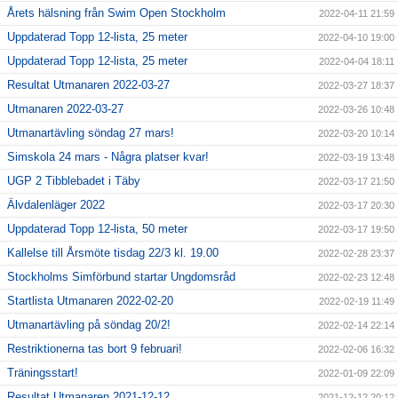
Årets hälsning från Swim Open Stockholm
2022-04-11 21:59
Uppdaterad Topp 12-lista, 25 meter
2022-04-10 19:00
Uppdaterad Topp 12-lista, 25 meter
2022-04-04 18:11
Resultat Utmanaren 2022-03-27
2022-03-27 18:37
Utmanaren 2022-03-27
2022-03-26 10:48
Utmanartävling söndag 27 mars!
2022-03-20 10:14
Simskola 24 mars - Några platser kvar!
2022-03-19 13:48
UGP 2 Tibblebadet i Täby
2022-03-17 21:50
Älvdalenläger 2022
2022-03-17 20:30
Uppdaterad Topp 12-lista, 50 meter
2022-03-17 19:50
Kallelse till Årsmöte tisdag 22/3 kl. 19.00
2022-02-28 23:37
Stockholms Simförbund startar Ungdomsråd
2022-02-23 12:48
Startlista Utmanaren 2022-02-20
2022-02-19 11:49
Utmanartävling på söndag 20/2!
2022-02-14 22:14
Restriktionerna tas bort 9 februari!
2022-02-06 16:32
Träningsstart!
2022-01-09 22:09
Resultat Utmanaren 2021-12-12
2021-12-12 20:12