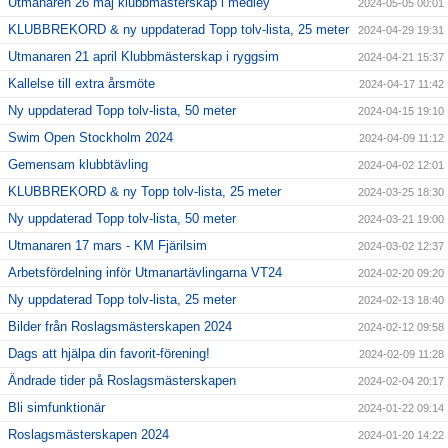
Utmanaren 26 maj klubbmästerskap i medley
2024-05-05 00:01
KLUBBREKORD & ny uppdaterad Topp tolv-lista, 25 meter
2024-04-29 19:31
Utmanaren 21 april Klubbmästerskap i ryggsim
2024-04-21 15:37
Kallelse till extra årsmöte
2024-04-17 11:42
Ny uppdaterad Topp tolv-lista, 50 meter
2024-04-15 19:10
Swim Open Stockholm 2024
2024-04-09 11:12
Gemensam klubbtävling
2024-04-02 12:01
KLUBBREKORD & ny Topp tolv-lista, 25 meter
2024-03-25 18:30
Ny uppdaterad Topp tolv-lista, 50 meter
2024-03-21 19:00
Utmanaren 17 mars - KM Fjärilsim
2024-03-02 12:37
Arbetsfördelning inför Utmanartävlingarna VT24
2024-02-20 09:20
Ny uppdaterad Topp tolv-lista, 25 meter
2024-02-13 18:40
Bilder från Roslagsmästerskapen 2024
2024-02-12 09:58
Dags att hjälpa din favorit-förening!
2024-02-09 11:28
Ändrade tider på Roslagsmästerskapen
2024-02-04 20:17
Bli simfunktionär
2024-01-22 09:14
Roslagsmästerskapen 2024
2024-01-20 14:22