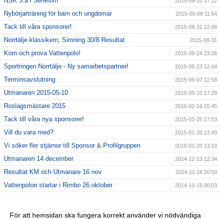
NSK 3:a i Seriesim
2015-09-10 17:12
Nybörjarträning för barn och ungdomar
2015-09-09 11:54
Tack till våra sponsorer!
2015-08-31 12:08
Norrtälje klassikern, Simning 30/8 Resultat
2015-08-31
Kom och prova Vattenpolo!
2015-08-24 23:26
Sportringen Norrtälje - Ny samarbetspartner!
2015-06-23 12:44
Terminsavslutning
2015-06-07 12:58
Utmanaren 2015-05-10
2015-05-10 17:29
Roslagsmästare 2015
2015-02-16 15:45
Tack till våra nya sponsorer!
2015-01-25 17:53
Vill du vara med?
2015-01-20 13:49
Vi söker fler stjärnor till Sponsor & Profilgruppen
2015-01-20 13:19
Utmanaren 14 december
2014-12-13 12:34
Resultat KM och Utmanare 16 nov
2014-11-16 20:59
Vattenpolon startar i Rimbo 26 oktober
2014-10-15 00:03
6 NYA KLUBBREKORD I HELGEN!!
2014-10-06 23:24
Nybörjarträning i Norrtälje!
2014-09-11 13:09
För att hemsidan ska fungera korrekt använder vi nödvändiga