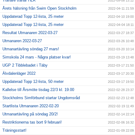
Tränare tränar HLR
2022-05-08 13:12
Årets hälsning från Swim Open Stockholm
2022-04-11 21:59
Uppdaterad Topp 12-lista, 25 meter
2022-04-10 19:00
Uppdaterad Topp 12-lista, 25 meter
2022-04-04 18:11
Resultat Utmanaren 2022-03-27
2022-03-27 18:37
Utmanaren 2022-03-27
2022-03-26 10:48
Utmanartävling söndag 27 mars!
2022-03-20 10:14
Simskola 24 mars - Några platser kvar!
2022-03-19 13:48
UGP 2 Tibblebadet i Täby
2022-03-17 21:50
Älvdalenläger 2022
2022-03-17 20:30
Uppdaterad Topp 12-lista, 50 meter
2022-03-17 19:50
Kallelse till Årsmöte tisdag 22/3 kl. 19.00
2022-02-28 23:37
Stockholms Simförbund startar Ungdomsråd
2022-02-23 12:48
Startlista Utmanaren 2022-02-20
2022-02-19 11:49
Utmanartävling på söndag 20/2!
2022-02-14 22:14
Restriktionerna tas bort 9 februari!
2022-02-06 16:32
Träningsstart!
2022-01-09 22:09