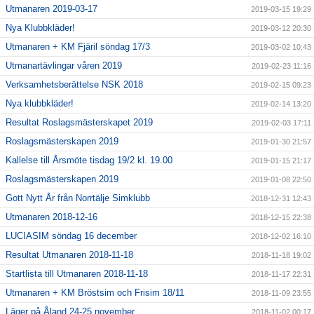
Utmanaren 2019-03-17
2019-03-15 19:29
Nya Klubbkläder!
2019-03-12 20:30
Utmanaren + KM Fjäril söndag 17/3
2019-03-02 10:43
Utmanartävlingar våren 2019
2019-02-23 11:16
Verksamhetsberättelse NSK 2018
2019-02-15 09:23
Nya klubbkläder!
2019-02-14 13:20
Resultat Roslagsmästerskapet 2019
2019-02-03 17:11
Roslagsmästerskapen 2019
2019-01-30 21:57
Kallelse till Årsmöte tisdag 19/2 kl. 19.00
2019-01-15 21:17
Roslagsmästerskapen 2019
2019-01-08 22:50
Gott Nytt År från Norrtälje Simklubb
2018-12-31 12:43
Utmanaren 2018-12-16
2018-12-15 22:38
LUCIASIM söndag 16 december
2018-12-02 16:10
Resultat Utmanaren 2018-11-18
2018-11-18 19:02
Startlista till Utmanaren 2018-11-18
2018-11-17 22:31
Utmanaren + KM Bröstsim och Frisim 18/11
2018-11-09 23:55
Läger på Åland 24-25 november
2018-11-02 00:17