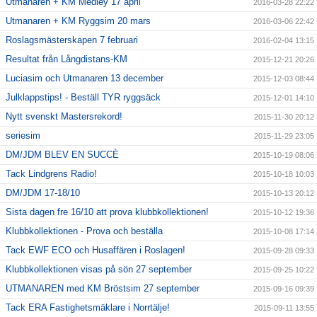
Utmanaren + KM Medley 17 april
2016-03-28 22:22
Utmanaren + KM Ryggsim 20 mars
2016-03-06 22:42
Roslagsmästerskapen 7 februari
2016-02-04 13:15
Resultat från Långdistans-KM
2015-12-21 20:26
Luciasim och Utmanaren 13 december
2015-12-03 08:44
Julklappstips! - Beställ TYR ryggsäck
2015-12-01 14:10
Nytt svenskt Mastersrekord!
2015-11-30 20:12
seriesim
2015-11-29 23:05
DM/JDM BLEV EN SUCCÈ
2015-10-19 08:06
Tack Lindgrens Radio!
2015-10-18 10:03
DM/JDM 17-18/10
2015-10-13 20:12
Sista dagen fre 16/10 att prova klubbkollektionen!
2015-10-12 19:36
Klubbkollektionen - Prova och beställa
2015-10-08 17:14
Tack EWF ECO och Husaffären i Roslagen!
2015-09-28 09:33
Klubbkollektionen visas på sön 27 september
2015-09-25 10:22
UTMANAREN med KM Bröstsim 27 september
2015-09-16 09:39
Tack ERA Fastighetsmäklare i Norrtälje!
2015-09-11 13:55