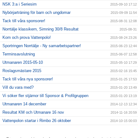
NSK 3:a i Seriesim
2015-09-10 17:12
Nybörjarträning för barn och ungdomar
2015-09-09 11:54
Tack till våra sponsorer!
2015-08-31 12:08
Norrtälje klassikern, Simning 30/8 Resultat
2015-08-31
Kom och prova Vattenpolo!
2015-08-24 23:26
Sportringen Norrtälje - Ny samarbetspartner!
2015-06-23 12:44
Terminsavslutning
2015-06-07 12:58
Utmanaren 2015-05-10
2015-05-10 17:29
Roslagsmästare 2015
2015-02-16 15:45
Tack till våra nya sponsorer!
2015-01-25 17:53
Vill du vara med?
2015-01-20 13:49
Vi söker fler stjärnor till Sponsor & Profilgruppen
2015-01-20 13:19
Utmanaren 14 december
2014-12-13 12:34
Resultat KM och Utmanare 16 nov
2014-11-16 20:59
Vattenpolon startar i Rimbo 26 oktober
2014-10-15 00:03
6 NYA KLUBBREKORD I HELGEN!!
2014-10-06 23:24
Nybörjarträning i Norrtälje!
2014-09-11 13:09