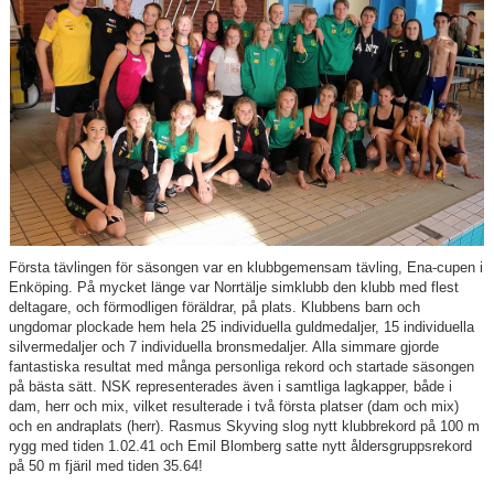
Klubbkollektion
Första tävlingen för säsongen var en klubbgemensam tävling, Ena-cupen i
Enköping. På mycket länge var Norrtälje simklubb den klubb med flest
deltagare, och förmodligen föräldrar, på plats. Klubbens barn och
ungdomar plockade hem hela 25 individuella guldmedaljer, 15 individuella
silvermedaljer och 7 individuella bronsmedaljer. Alla simmare gjorde
fantastiska resultat med många personliga rekord och startade säsongen
på bästa sätt. NSK representerades även i samtliga lagkapper, både i
dam, herr och mix, vilket resulterade i två första platser (dam och mix)
och en andraplats (herr). Rasmus Skyving slog nytt klubbrekord på 100 m
rygg med tiden 1.02.41 och Emil Blomberg satte nytt åldersgruppsrekord
på 50 m fjäril med tiden 35.64!