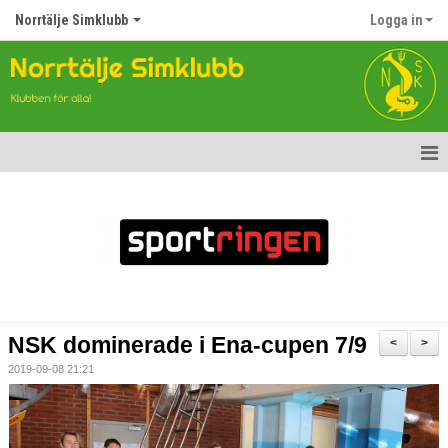
Norrtälje Simklubb
Logga in
Hem
Nyheter
Om klubben
Kontakt
NSK dominerade i Ena-cupen 7/9
<
>
Topp Tolv
2019-09-08 21:21
Anmälan till Simklubben
Våra tävlingar