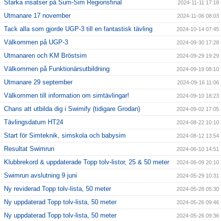
Starka insatser på Sum-Sim Regionsfinal
2024-11-11 17:18
Utmanare 17 november
2024-11-06 08:03
Tack alla som gjorde UGP-3 till en fantastisk tävling
2024-10-14 07:45
Välkommen på UGP-3
2024-09-30 17:28
Utmanaren och KM Bröstsim
2024-09-29 19:29
Välkommen på Funktionärsutbildning
2024-09-19 08:10
Utmanare 29 september
2024-09-16 11:06
Välkommen till information om simtävlingar!
2024-09-10 18:23
Chans att utbilda dig i Swimify (tidigare Grodan)
2024-09-02 17:05
Tävlingsdatum HT24
2024-08-22 10:10
Start för Simteknik, simskola och babysim
2024-08-12 13:54
Resultat Swimrun
2024-06-10 14:51
Klubbrekord & uppdaterade Topp tolv-listor, 25 & 50 meter
2024-06-09 20:10
Swimrun avslutning 9 juni
2024-05-29 10:31
Ny reviderad Topp tolv-lista, 50 meter
2024-05-28 05:30
Ny uppdaterad Topp tolv-lista, 50 meter
2024-05-26 09:46
Ny uppdaterad Topp tolv-lista, 50 meter
2024-05-26 09:36