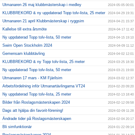
Utmanaren 26 maj klubbmästerskap i medley
2024-05-05 00:01
KLUBBREKORD & ny uppdaterad Topp tolv-lista, 25 meter
2024-04-29 19:31
Utmanaren 21 april Klubbmästerskap i ryggsim
2024-04-21 15:37
Kallelse till extra årsmöte
2024-04-17 11:42
Ny uppdaterad Topp tolv-lista, 50 meter
2024-04-15 19:10
Swim Open Stockholm 2024
2024-04-09 11:12
Gemensam klubbtävling
2024-04-02 12:01
KLUBBREKORD & ny Topp tolv-lista, 25 meter
2024-03-25 18:30
Ny uppdaterad Topp tolv-lista, 50 meter
2024-03-21 19:00
Utmanaren 17 mars - KM Fjärilsim
2024-03-02 12:37
Arbetsfördelning inför Utmanartävlingarna VT24
2024-02-20 09:20
Ny uppdaterad Topp tolv-lista, 25 meter
2024-02-13 18:40
Bilder från Roslagsmästerskapen 2024
2024-02-12 09:58
Dags att hjälpa din favorit-förening!
2024-02-09 11:28
Ändrade tider på Roslagsmästerskapen
2024-02-04 20:17
Bli simfunktionär
2024-01-22 09:14
Roslagsmästerskapen 2024
2024-01-20 14:22