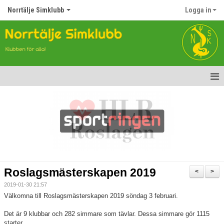
Norrtälje Simklubb
Logga in
Hem
Nyheter
Om klubben
Kontakt
Roslagsmästerskapen 2019
<
>
Topp Tolv
2019-01-30 21:57
Välkomna till Roslagsmästerskapen 2019 söndag 3 februari.
Anmälan till Simklubben
Det är 9 klubbar och 282 simmare som tävlar. Dessa simmare gör 1115
starter.
Våra tävlingar