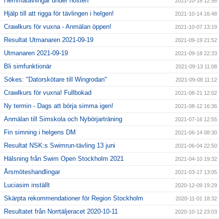
Hemmatävlingar under hösten
2021-10-18 12:58
Hjälp till att rigga för tävlingen i helgen!
2021-10-14 16:48
Crawlkurs för vuxna - Anmälan öppen!
2021-10-07 13:19
Resultat Utmanaren 2021-09-19
2021-09-19 21:52
Utmanaren 2021-09-19
2021-09-18 22:33
Bli simfunktionär
2021-09-13 11:08
Sökes: "Datorskötare till Wingrodan"
2021-09-08 11:12
Crawlkurs för vuxna! Fullbokad
2021-08-21 12:02
Ny termin - Dags att börja simma igen!
2021-08-12 16:36
Anmälan till Simskola och Nybörjarträning
2021-07-16 12:55
Fin simning i helgens DM
2021-06-14 08:30
Resultat NSK:s Swimrun-tävling 13 juni
2021-06-04 22:50
Hälsning från Swim Open Stockholm 2021
2021-04-10 19:32
Årsmöteshandlingar
2021-03-17 13:05
Luciasim inställt
2020-12-09 19:29
Skärpta rekommendationer för Region Stockholm
2020-11-01 18:32
Resultatet från Norrtäljeracet 2020-10-11
2020-10-12 23:03