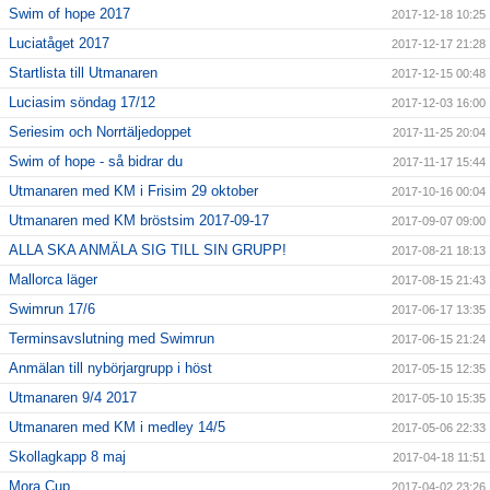
Swim of hope 2017
2017-12-18 10:25
Luciatåget 2017
2017-12-17 21:28
Startlista till Utmanaren
2017-12-15 00:48
Luciasim söndag 17/12
2017-12-03 16:00
Seriesim och Norrtäljedoppet
2017-11-25 20:04
Swim of hope - så bidrar du
2017-11-17 15:44
Utmanaren med KM i Frisim 29 oktober
2017-10-16 00:04
Utmanaren med KM bröstsim 2017-09-17
2017-09-07 09:00
ALLA SKA ANMÄLA SIG TILL SIN GRUPP!
2017-08-21 18:13
Mallorca läger
2017-08-15 21:43
Swimrun 17/6
2017-06-17 13:35
Terminsavslutning med Swimrun
2017-06-15 21:24
Anmälan till nybörjargrupp i höst
2017-05-15 12:35
Utmanaren 9/4 2017
2017-05-10 15:35
Utmanaren med KM i medley 14/5
2017-05-06 22:33
Skollagkapp 8 maj
2017-04-18 11:51
Mora Cup
2017-04-02 23:26