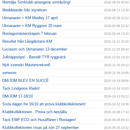
Norrtälje Simklubb arrangerar simtävling!
2016-09-04 00:43
Meddelande från styrelsen
2016-04-13 13:30
Utmanaren + KM Medley 17 april
2016-03-28 22:22
Utmanaren + KM Ryggsim 20 mars
2016-03-06 22:42
Roslagsmästerskapen 7 februari
2016-02-04 13:15
Resultat från Långdistans-KM
2015-12-21 20:26
Luciasim och Utmanaren 13 december
2015-12-03 08:44
Julklappstips! - Beställ TYR ryggsäck
2015-12-01 14:10
Nytt svenskt Mastersrekord!
2015-11-30 20:12
seriesim
2015-11-29 23:05
DM/JDM BLEV EN SUCCÈ
2015-10-19 08:06
Tack Lindgrens Radio!
2015-10-18 10:03
DM/JDM 17-18/10
2015-10-13 20:12
Sista dagen fre 16/10 att prova klubbkollektionen!
2015-10-12 19:36
Klubbkollektionen - Prova och beställa
2015-10-08 17:14
Tack EWF ECO och Husaffären i Roslagen!
2015-09-28 09:33
Klubbkollektionen visas på sön 27 september
2015-09-25 10:22