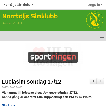
Norrtälje Simklubb
Logga in
Hem
Nyheter
Om klubben
Kontakt
Luciasim söndag 17/12
<
>
Topp Tolv
2017-12-03 16:00
Välkomna till höstens sista Utmanare söndag 17/12.
Anmälan till Simklubben
Denna gång är det först Luciauppvisning och KM 50 m frisim.
Startlista
Våra tävlingar