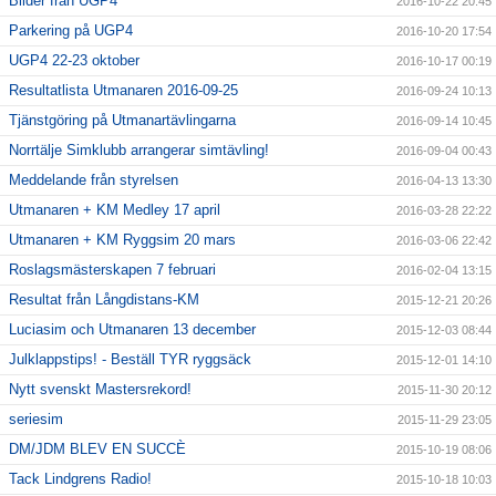
Bilder från UGP4
2016-10-22 20:45
Parkering på UGP4
2016-10-20 17:54
UGP4 22-23 oktober
2016-10-17 00:19
Resultatlista Utmanaren 2016-09-25
2016-09-24 10:13
Tjänstgöring på Utmanartävlingarna
2016-09-14 10:45
Norrtälje Simklubb arrangerar simtävling!
2016-09-04 00:43
Meddelande från styrelsen
2016-04-13 13:30
Utmanaren + KM Medley 17 april
2016-03-28 22:22
Utmanaren + KM Ryggsim 20 mars
2016-03-06 22:42
Roslagsmästerskapen 7 februari
2016-02-04 13:15
Resultat från Långdistans-KM
2015-12-21 20:26
Luciasim och Utmanaren 13 december
2015-12-03 08:44
Julklappstips! - Beställ TYR ryggsäck
2015-12-01 14:10
Nytt svenskt Mastersrekord!
2015-11-30 20:12
seriesim
2015-11-29 23:05
DM/JDM BLEV EN SUCCÈ
2015-10-19 08:06
Tack Lindgrens Radio!
2015-10-18 10:03