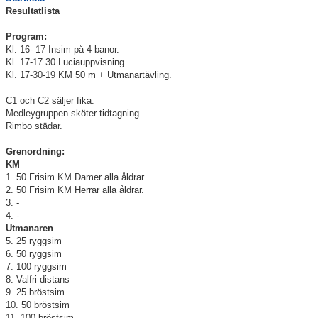
Resultatlista
Klubbkollektion
Program:
Kl. 16- 17 Insim på 4 banor.
Kl. 17-17.30 Luciauppvisning.
Kl. 17-30-19 KM 50 m + Utmanartävling.
C1 och C2 säljer fika.
Medleygruppen sköter tidtagning.
Rimbo städar.
Grenordning:
KM
1. 50 Frisim KM Damer alla åldrar.
2. 50 Frisim KM Herrar alla åldrar.
3. -
4. -
Utmanaren
5. 25 ryggsim
6. 50 ryggsim
7. 100 ryggsim
8. Valfri distans
9. 25 bröstsim
10. 50 bröstsim
11. 100 bröstsim