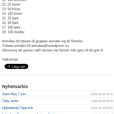
12. 25 frisim
13. 50 frisim
14. 100 frisim
15. 25 fjäril
16. 50 fjäril
17. 100 fjäril
18. 100 medley
Anmälan till tränare (A-gruppen anmäler sig till Ronnie).
Tränare anmäler till anmalan@norrtaljesim.se
Observera att grenen valfri distans har flyttats från gren 18 till gren 8.
Välkomna!
Nyhetsarkiv
Swim-Run 7 juni
2026-06-03 14:42
Täby invite
2026-06-02 09:50
Uppdaterad Topp tolv
2026-05-29 09:58