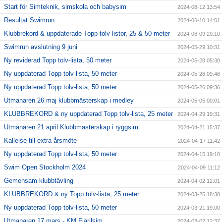
Start för Simteknik, simskola och babysim
2024-08-12 13:54
Resultat Swimrun
2024-06-10 14:51
Klubbrekord & uppdaterade Topp tolv-listor, 25 & 50 meter
2024-06-09 20:10
Swimrun avslutning 9 juni
2024-05-29 10:31
Ny reviderad Topp tolv-lista, 50 meter
2024-05-28 05:30
Ny uppdaterad Topp tolv-lista, 50 meter
2024-05-26 09:46
Ny uppdaterad Topp tolv-lista, 50 meter
2024-05-26 09:36
Utmanaren 26 maj klubbmästerskap i medley
2024-05-05 00:01
KLUBBREKORD & ny uppdaterad Topp tolv-lista, 25 meter
2024-04-29 19:31
Utmanaren 21 april Klubbmästerskap i ryggsim
2024-04-21 15:37
Kallelse till extra årsmöte
2024-04-17 11:42
Ny uppdaterad Topp tolv-lista, 50 meter
2024-04-15 19:10
Swim Open Stockholm 2024
2024-04-09 11:12
Gemensam klubbtävling
2024-04-02 12:01
KLUBBREKORD & ny Topp tolv-lista, 25 meter
2024-03-25 18:30
Ny uppdaterad Topp tolv-lista, 50 meter
2024-03-21 19:00
Utmanaren 17 mars - KM Fjärilsim
2024-03-02 12:37