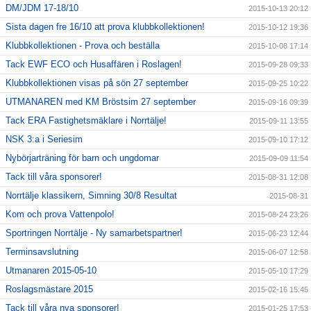
DM/JDM 17-18/10
2015-10-13 20:12
Sista dagen fre 16/10 att prova klubbkollektionen!
2015-10-12 19:36
Klubbkollektionen - Prova och beställa
2015-10-08 17:14
Tack EWF ECO och Husaffären i Roslagen!
2015-09-28 09:33
Klubbkollektionen visas på sön 27 september
2015-09-25 10:22
UTMANAREN med KM Bröstsim 27 september
2015-09-16 09:39
Tack ERA Fastighetsmäklare i Norrtälje!
2015-09-11 13:55
NSK 3:a i Seriesim
2015-09-10 17:12
Nybörjarträning för barn och ungdomar
2015-09-09 11:54
Tack till våra sponsorer!
2015-08-31 12:08
Norrtälje klassikern, Simning 30/8 Resultat
2015-08-31
Kom och prova Vattenpolo!
2015-08-24 23:26
Sportringen Norrtälje - Ny samarbetspartner!
2015-06-23 12:44
Terminsavslutning
2015-06-07 12:58
Utmanaren 2015-05-10
2015-05-10 17:29
Roslagsmästare 2015
2015-02-16 15:45
Tack till våra nya sponsorer!
2015-01-25 17:53