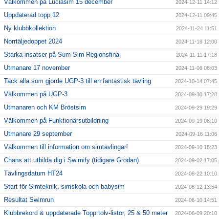
Välkommen på Luciasim 15 december
2024-12-11 14:12
Uppdaterad topp 12
2024-12-11 09:45
Ny klubbkollektion
2024-11-24 11:51
Norrtäljedoppet 2024
2024-11-18 12:00
Starka insatser på Sum-Sim Regionsfinal
2024-11-11 17:18
Utmanare 17 november
2024-11-06 08:03
Tack alla som gjorde UGP-3 till en fantastisk tävling
2024-10-14 07:45
Välkommen på UGP-3
2024-09-30 17:28
Utmanaren och KM Bröstsim
2024-09-29 19:29
Välkommen på Funktionärsutbildning
2024-09-19 08:10
Utmanare 29 september
2024-09-16 11:06
Välkommen till information om simtävlingar!
2024-09-10 18:23
Chans att utbilda dig i Swimify (tidigare Grodan)
2024-09-02 17:05
Tävlingsdatum HT24
2024-08-22 10:10
Start för Simteknik, simskola och babysim
2024-08-12 13:54
Resultat Swimrun
2024-06-10 14:51
Klubbrekord & uppdaterade Topp tolv-listor, 25 & 50 meter
2024-06-09 20:10