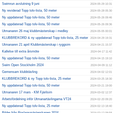
Swimrun avslutning 9 juni
2024-05-29 10:31
Ny reviderad Topp tolv-lista, 50 meter
2024-05-28 05:30
Ny uppdaterad Topp tolv-lista, 50 meter
2024-05-26 09:46
Ny uppdaterad Topp tolv-lista, 50 meter
2024-05-26 09:36
Utmanaren 26 maj klubbmästerskap i medley
2024-05-05 00:01
KLUBBREKORD & ny uppdaterad Topp tolv-lista, 25 meter
2024-04-29 19:31
Utmanaren 21 april Klubbmästerskap i ryggsim
2024-04-21 15:37
Kallelse till extra årsmöte
2024-04-17 11:42
Ny uppdaterad Topp tolv-lista, 50 meter
2024-04-15 19:10
Swim Open Stockholm 2024
2024-04-09 11:12
Gemensam klubbtävling
2024-04-02 12:01
KLUBBREKORD & ny Topp tolv-lista, 25 meter
2024-03-25 18:30
Ny uppdaterad Topp tolv-lista, 50 meter
2024-03-21 19:00
Utmanaren 17 mars - KM Fjärilsim
2024-03-02 12:37
Arbetsfördelning inför Utmanartävlingarna VT24
2024-02-20 09:20
Ny uppdaterad Topp tolv-lista, 25 meter
2024-02-13 18:40
Bilder från Roslagsmästerskapen 2024
2024-02-12 09:58