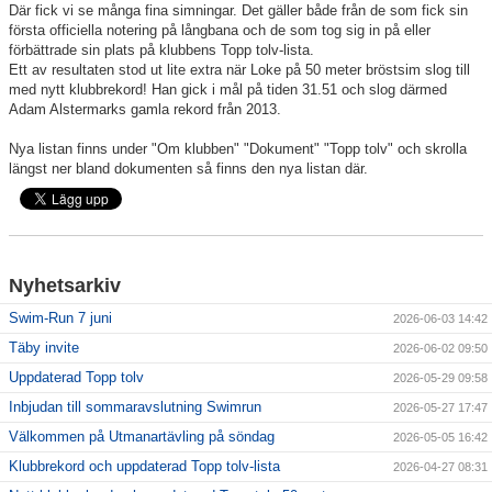
Där fick vi se många fina simningar. Det gäller både från de som fick sin
första officiella notering på långbana och de som tog sig in på eller
Klubbkollektion
förbättrade sin plats på klubbens Topp tolv-lista.
Ett av resultaten stod ut lite extra när Loke på 50 meter bröstsim slog till
med nytt klubbrekord! Han gick i mål på tiden 31.51 och slog därmed
Adam Alstermarks gamla rekord från 2013.
Nya listan finns under "Om klubben" "Dokument" "Topp tolv" och skrolla
längst ner bland dokumenten så finns den nya listan där.
Nyhetsarkiv
Swim-Run 7 juni
2026-06-03 14:42
Täby invite
2026-06-02 09:50
Uppdaterad Topp tolv
2026-05-29 09:58
Inbjudan till sommaravslutning Swimrun
2026-05-27 17:47
Välkommen på Utmanartävling på söndag
2026-05-05 16:42
Klubbrekord och uppdaterad Topp tolv-lista
2026-04-27 08:31