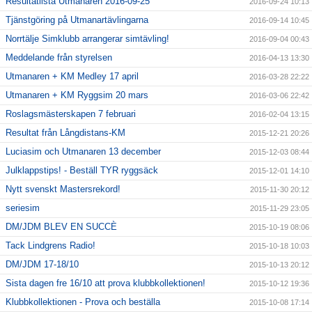
Resultatlista Utmanaren 2016-09-25
2016-09-24 10:13
Tjänstgöring på Utmanartävlingarna
2016-09-14 10:45
Norrtälje Simklubb arrangerar simtävling!
2016-09-04 00:43
Meddelande från styrelsen
2016-04-13 13:30
Utmanaren + KM Medley 17 april
2016-03-28 22:22
Utmanaren + KM Ryggsim 20 mars
2016-03-06 22:42
Roslagsmästerskapen 7 februari
2016-02-04 13:15
Resultat från Långdistans-KM
2015-12-21 20:26
Luciasim och Utmanaren 13 december
2015-12-03 08:44
Julklappstips! - Beställ TYR ryggsäck
2015-12-01 14:10
Nytt svenskt Mastersrekord!
2015-11-30 20:12
seriesim
2015-11-29 23:05
DM/JDM BLEV EN SUCCÈ
2015-10-19 08:06
Tack Lindgrens Radio!
2015-10-18 10:03
DM/JDM 17-18/10
2015-10-13 20:12
Sista dagen fre 16/10 att prova klubbkollektionen!
2015-10-12 19:36
Klubbkollektionen - Prova och beställa
2015-10-08 17:14