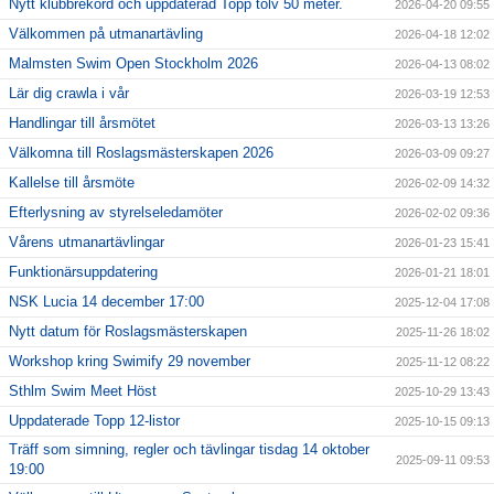
Nytt klubbrekord och uppdaterad Topp tolv 50 meter.
2026-04-20 09:55
Välkommen på utmanartävling
2026-04-18 12:02
Malmsten Swim Open Stockholm 2026
2026-04-13 08:02
Lär dig crawla i vår
2026-03-19 12:53
Handlingar till årsmötet
2026-03-13 13:26
Välkomna till Roslagsmästerskapen 2026
2026-03-09 09:27
Kallelse till årsmöte
2026-02-09 14:32
Efterlysning av styrelseledamöter
2026-02-02 09:36
Vårens utmanartävlingar
2026-01-23 15:41
Funktionärsuppdatering
2026-01-21 18:01
NSK Lucia 14 december 17:00
2025-12-04 17:08
Nytt datum för Roslagsmästerskapen
2025-11-26 18:02
Workshop kring Swimify 29 november
2025-11-12 08:22
Sthlm Swim Meet Höst
2025-10-29 13:43
Uppdaterade Topp 12-listor
2025-10-15 09:13
Träff som simning, regler och tävlingar tisdag 14 oktober
2025-09-11 09:53
19:00