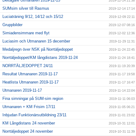
Deltagare Utmanaren 2019-12-15
2019-12-14 21:38
SUMsim silver till Rasmus
2019-12-14 17:14
Luciaträning 9/12, 14/12 och 15/12
2019-12-09 22:11
Gruppbilder
2019-12-07 08:16
Simiadensimmare med flyt
2019-12-02 12:36
Luciasim och Utmanaren 15 december
2019-11-29 11:31
Medaljregn över NSK på Norrtäljedoppet
2019-11-24 22:45
Norrtäljedoppet/KM långdistans 2019-11-24
2019-11-24 18:41
NORRTÄLJEDOPPET 24/11
2019-11-19 20:39
Resultat Utmanaren 2019-11-17
2019-11-17 19:58
Heatlista Utmanaren 2019-11-17
2019-11-17 16:47
Utmanaren 2019-11-17
2019-11-14 22:04
Fina simningar på SUM-sim region
2019-11-11 06:03
Utmanaren + KM Frisim 17/11
2019-11-05 06:21
Inbjudan Funktionärsutbildning 23/11
2019-11-01 23:02
KM Långdistans 24 november
2019-10-31 12:01
Norrtäljedoppet 24 november
2019-10-31 11:39