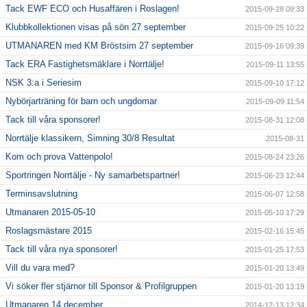
Tack EWF ECO och Husaffären i Roslagen!
2015-09-28 09:33
Klubbkollektionen visas på sön 27 september
2015-09-25 10:22
UTMANAREN med KM Bröstsim 27 september
2015-09-16 09:39
Tack ERA Fastighetsmäklare i Norrtälje!
2015-09-11 13:55
NSK 3:a i Seriesim
2015-09-10 17:12
Nybörjarträning för barn och ungdomar
2015-09-09 11:54
Tack till våra sponsorer!
2015-08-31 12:08
Norrtälje klassikern, Simning 30/8 Resultat
2015-08-31
Kom och prova Vattenpolo!
2015-08-24 23:26
Sportringen Norrtälje - Ny samarbetspartner!
2015-06-23 12:44
Terminsavslutning
2015-06-07 12:58
Utmanaren 2015-05-10
2015-05-10 17:29
Roslagsmästare 2015
2015-02-16 15:45
Tack till våra nya sponsorer!
2015-01-25 17:53
Vill du vara med?
2015-01-20 13:49
Vi söker fler stjärnor till Sponsor & Profilgruppen
2015-01-20 13:19
Utmanaren 14 december
2014-12-13 12:34