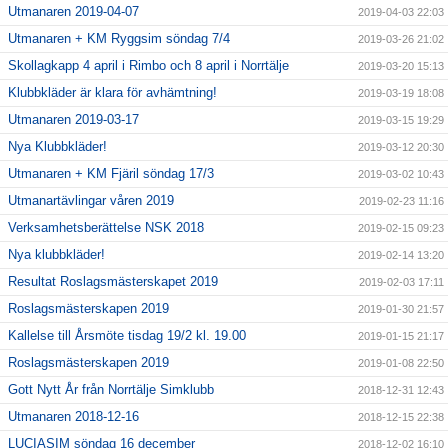
Utmanaren 2019-04-07
2019-04-03 22:03
Utmanaren + KM Ryggsim söndag 7/4
2019-03-26 21:02
Skollagkapp 4 april i Rimbo och 8 april i Norrtälje
2019-03-20 15:13
Klubbkläder är klara för avhämtning!
2019-03-19 18:08
Utmanaren 2019-03-17
2019-03-15 19:29
Nya Klubbkläder!
2019-03-12 20:30
Utmanaren + KM Fjäril söndag 17/3
2019-03-02 10:43
Utmanartävlingar våren 2019
2019-02-23 11:16
Verksamhetsberättelse NSK 2018
2019-02-15 09:23
Nya klubbkläder!
2019-02-14 13:20
Resultat Roslagsmästerskapet 2019
2019-02-03 17:11
Roslagsmästerskapen 2019
2019-01-30 21:57
Kallelse till Årsmöte tisdag 19/2 kl. 19.00
2019-01-15 21:17
Roslagsmästerskapen 2019
2019-01-08 22:50
Gott Nytt År från Norrtälje Simklubb
2018-12-31 12:43
Utmanaren 2018-12-16
2018-12-15 22:38
LUCIASIM söndag 16 december
2018-12-02 16:10