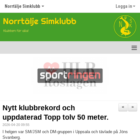
Norrtälje Simklubb
Logga in
Hem
Nyheter
Om klubben
Kontakt
Nytt klubbrekord och
<
>
Topp Tolv
uppdaterad Topp tolv 50 meter.
2026-04-20 09:55
Anmälan till Simklubben
I helgen var SM/JSM och DM-gruppen i Uppsala och tävlade på Jöns
Svanberg.
Våra tävlingar