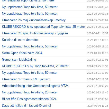
Ny reviderad Topp tolv-lista, 50 meter
2024-05-28 05:30
Ny uppdaterad Topp tolv-lista, 50 meter
2024-05-26 09:46
Ny uppdaterad Topp tolv-lista, 50 meter
2024-05-26 09:36
Utmanaren 26 maj klubbmästerskap i medley
2024-05-05 00:01
KLUBBREKORD & ny uppdaterad Topp tolv-lista, 25 meter
2024-04-29 19:31
Utmanaren 21 april Klubbmästerskap i ryggsim
2024-04-21 15:37
Kallelse till extra årsmöte
2024-04-17 11:42
Ny uppdaterad Topp tolv-lista, 50 meter
2024-04-15 19:10
Swim Open Stockholm 2024
2024-04-09 11:12
Gemensam klubbtävling
2024-04-02 12:01
KLUBBREKORD & ny Topp tolv-lista, 25 meter
2024-03-25 18:30
Ny uppdaterad Topp tolv-lista, 50 meter
2024-03-21 19:00
Utmanaren 17 mars - KM Fjärilsim
2024-03-02 12:37
Arbetsfördelning inför Utmanartävlingarna VT24
2024-02-20 09:20
Ny uppdaterad Topp tolv-lista, 25 meter
2024-02-13 18:40
Bilder från Roslagsmästerskapen 2024
2024-02-12 09:58
Dags att hjälpa din favorit-förening!
2024-02-09 11:28