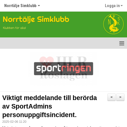
Norrtälje Simklubb
Logga in
Hem
Nyheter
Om klubben
Kontakt
Viktigt meddelande till berörda
<
>
Topp Tolv
av SportAdmins
personuppgiftsincident.
Anmälan till Simklubben
2025-02-06 11:20
Våra tävlingar