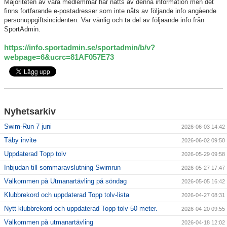
Majoriteten av våra medlemmar har nåtts av denna information men det
finns fortfarande e-postadresser som inte nåts av följande info angående
personuppgiftsincidenten. Var vänlig och ta del av följaande info från
Klubbkollektion
SportAdmin.
https://info.sportadmin.se/sportadmin/b/v?
webpage=6&ucrc=81AF057E73
Nyhetsarkiv
Swim-Run 7 juni
2026-06-03 14:42
Täby invite
2026-06-02 09:50
Uppdaterad Topp tolv
2026-05-29 09:58
Inbjudan till sommaravslutning Swimrun
2026-05-27 17:47
Välkommen på Utmanartävling på söndag
2026-05-05 16:42
Klubbrekord och uppdaterad Topp tolv-lista
2026-04-27 08:31
Nytt klubbrekord och uppdaterad Topp tolv 50 meter.
2026-04-20 09:55
Välkommen på utmanartävling
2026-04-18 12:02