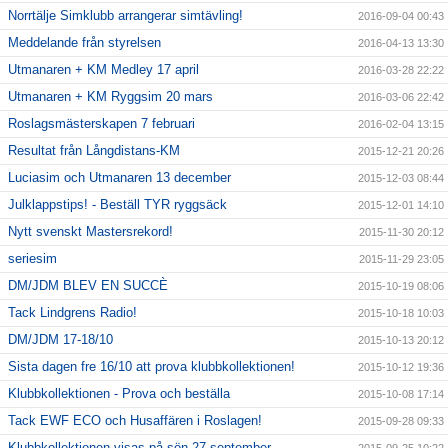
Norrtälje Simklubb arrangerar simtävling!
2016-09-04 00:43
Meddelande från styrelsen
2016-04-13 13:30
Utmanaren + KM Medley 17 april
2016-03-28 22:22
Utmanaren + KM Ryggsim 20 mars
2016-03-06 22:42
Roslagsmästerskapen 7 februari
2016-02-04 13:15
Resultat från Långdistans-KM
2015-12-21 20:26
Luciasim och Utmanaren 13 december
2015-12-03 08:44
Julklappstips! - Beställ TYR ryggsäck
2015-12-01 14:10
Nytt svenskt Mastersrekord!
2015-11-30 20:12
seriesim
2015-11-29 23:05
DM/JDM BLEV EN SUCCÈ
2015-10-19 08:06
Tack Lindgrens Radio!
2015-10-18 10:03
DM/JDM 17-18/10
2015-10-13 20:12
Sista dagen fre 16/10 att prova klubbkollektionen!
2015-10-12 19:36
Klubbkollektionen - Prova och beställa
2015-10-08 17:14
Tack EWF ECO och Husaffären i Roslagen!
2015-09-28 09:33
Klubbkollektionen visas på sön 27 september