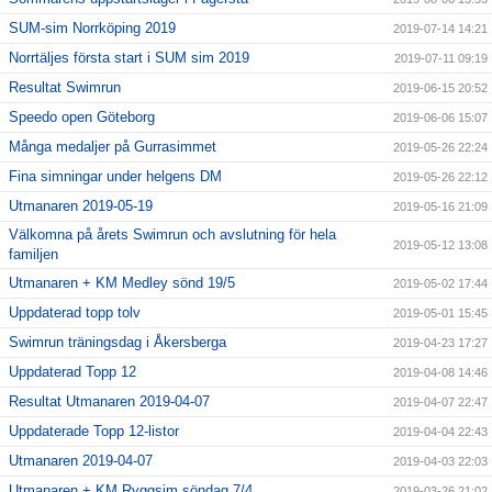
SUM-sim Norrköping 2019
2019-07-14 14:21
Norrtäljes första start i SUM sim 2019
2019-07-11 09:19
Resultat Swimrun
2019-06-15 20:52
Speedo open Göteborg
2019-06-06 15:07
Många medaljer på Gurrasimmet
2019-05-26 22:24
Fina simningar under helgens DM
2019-05-26 22:12
Utmanaren 2019-05-19
2019-05-16 21:09
Välkomna på årets Swimrun och avslutning för hela
2019-05-12 13:08
familjen
Utmanaren + KM Medley sönd 19/5
2019-05-02 17:44
Uppdaterad topp tolv
2019-05-01 15:45
Swimrun träningsdag i Åkersberga
2019-04-23 17:27
Uppdaterad Topp 12
2019-04-08 14:46
Resultat Utmanaren 2019-04-07
2019-04-07 22:47
Uppdaterade Topp 12-listor
2019-04-04 22:43
Utmanaren 2019-04-07
2019-04-03 22:03
Utmanaren + KM Ryggsim söndag 7/4
2019-03-26 21:02