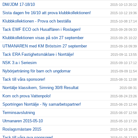
DM/JDM 17-18/10
2015-10-13 20:12
Sista dagen fre 16/10 att prova klubbkollektionen!
2015-10-12 19:36
Klubbkollektionen - Prova och beställa
2015-10-08 17:14
Tack EWF ECO och Husaffären i Roslagen!
2015-09-28 09:33
Klubbkollektionen visas på sön 27 september
2015-09-25 10:22
UTMANAREN med KM Bröstsim 27 september
2015-09-16 09:39
Tack ERA Fastighetsmäklare i Norrtälje!
2015-09-11 13:55
NSK 3:a i Seriesim
2015-09-10 17:12
Nybörjarträning för barn och ungdomar
2015-09-09 11:54
Tack till våra sponsorer!
2015-08-31 12:08
Norrtälje klassikern, Simning 30/8 Resultat
2015-08-31
Kom och prova Vattenpolo!
2015-08-24 23:26
Sportringen Norrtälje - Ny samarbetspartner!
2015-06-23 12:44
Terminsavslutning
2015-06-07 12:58
Utmanaren 2015-05-10
2015-05-10 17:29
Roslagsmästare 2015
2015-02-16 15:45
Tack till våra nya sponsorer!
2015-01-25 17:53