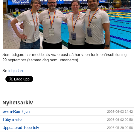
Klubbkollektion
Som tidigare har meddelats via e-post så har vi en funktionärsutbildning
29 september (samma dag som utmanaren).
Se
inbjudan
.
Nyhetsarkiv
Swim-Run 7 juni
2026-06-03 14:42
Täby invite
2026-06-02 09:50
Uppdaterad Topp tolv
2026-05-29 09:58