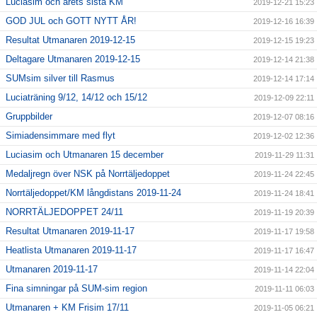
Luciasim och årets sista KM
2019-12-21 15:23
GOD JUL och GOTT NYTT ÅR!
2019-12-16 16:39
Resultat Utmanaren 2019-12-15
2019-12-15 19:23
Deltagare Utmanaren 2019-12-15
2019-12-14 21:38
SUMsim silver till Rasmus
2019-12-14 17:14
Luciaträning 9/12, 14/12 och 15/12
2019-12-09 22:11
Gruppbilder
2019-12-07 08:16
Simiadensimmare med flyt
2019-12-02 12:36
Luciasim och Utmanaren 15 december
2019-11-29 11:31
Medaljregn över NSK på Norrtäljedoppet
2019-11-24 22:45
Norrtäljedoppet/KM långdistans 2019-11-24
2019-11-24 18:41
NORRTÄLJEDOPPET 24/11
2019-11-19 20:39
Resultat Utmanaren 2019-11-17
2019-11-17 19:58
Heatlista Utmanaren 2019-11-17
2019-11-17 16:47
Utmanaren 2019-11-17
2019-11-14 22:04
Fina simningar på SUM-sim region
2019-11-11 06:03
Utmanaren + KM Frisim 17/11
2019-11-05 06:21