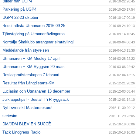
Bilder från UGP4
2016-10-22 20:45
Parkering på UGP4
2016-10-20 17:54
UGP4 22-23 oktober
2016-10-17 00:19
Resultatlista Utmanaren 2016-09-25
2016-09-24 10:13
Tjänstgöring på Utmanartävlingarna
2016-09-14 10:45
Norrtälje Simklubb arrangerar simtävling!
2016-09-04 00:43
Meddelande från styrelsen
2016-04-13 13:30
Utmanaren + KM Medley 17 april
2016-03-28 22:22
Utmanaren + KM Ryggsim 20 mars
2016-03-06 22:42
Roslagsmästerskapen 7 februari
2016-02-04 13:15
Resultat från Långdistans-KM
2015-12-21 20:26
Luciasim och Utmanaren 13 december
2015-12-03 08:44
Julklappstips! - Beställ TYR ryggsäck
2015-12-01 14:10
Nytt svenskt Mastersrekord!
2015-11-30 20:12
seriesim
2015-11-29 23:05
DM/JDM BLEV EN SUCCÈ
2015-10-19 08:06
Tack Lindgrens Radio!
2015-10-18 10:03