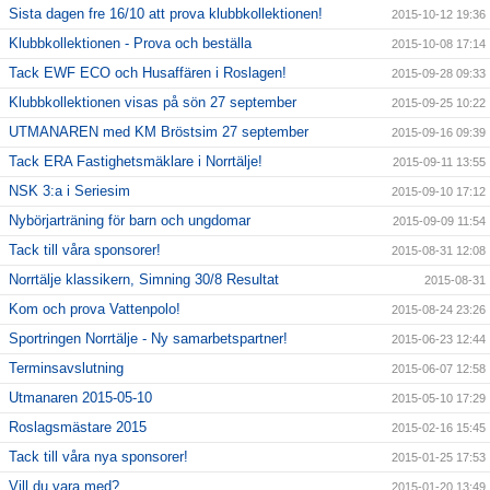
Sista dagen fre 16/10 att prova klubbkollektionen!
2015-10-12 19:36
Klubbkollektionen - Prova och beställa
2015-10-08 17:14
Tack EWF ECO och Husaffären i Roslagen!
2015-09-28 09:33
Klubbkollektionen visas på sön 27 september
2015-09-25 10:22
UTMANAREN med KM Bröstsim 27 september
2015-09-16 09:39
Tack ERA Fastighetsmäklare i Norrtälje!
2015-09-11 13:55
NSK 3:a i Seriesim
2015-09-10 17:12
Nybörjarträning för barn och ungdomar
2015-09-09 11:54
Tack till våra sponsorer!
2015-08-31 12:08
Norrtälje klassikern, Simning 30/8 Resultat
2015-08-31
Kom och prova Vattenpolo!
2015-08-24 23:26
Sportringen Norrtälje - Ny samarbetspartner!
2015-06-23 12:44
Terminsavslutning
2015-06-07 12:58
Utmanaren 2015-05-10
2015-05-10 17:29
Roslagsmästare 2015
2015-02-16 15:45
Tack till våra nya sponsorer!
2015-01-25 17:53
Vill du vara med?
2015-01-20 13:49