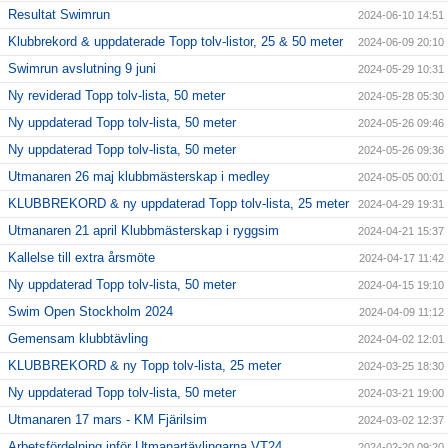
Resultat Swimrun
2024-06-10 14:51
Klubbrekord & uppdaterade Topp tolv-listor, 25 & 50 meter
2024-06-09 20:10
Swimrun avslutning 9 juni
2024-05-29 10:31
Ny reviderad Topp tolv-lista, 50 meter
2024-05-28 05:30
Ny uppdaterad Topp tolv-lista, 50 meter
2024-05-26 09:46
Ny uppdaterad Topp tolv-lista, 50 meter
2024-05-26 09:36
Utmanaren 26 maj klubbmästerskap i medley
2024-05-05 00:01
KLUBBREKORD & ny uppdaterad Topp tolv-lista, 25 meter
2024-04-29 19:31
Utmanaren 21 april Klubbmästerskap i ryggsim
2024-04-21 15:37
Kallelse till extra årsmöte
2024-04-17 11:42
Ny uppdaterad Topp tolv-lista, 50 meter
2024-04-15 19:10
Swim Open Stockholm 2024
2024-04-09 11:12
Gemensam klubbtävling
2024-04-02 12:01
KLUBBREKORD & ny Topp tolv-lista, 25 meter
2024-03-25 18:30
Ny uppdaterad Topp tolv-lista, 50 meter
2024-03-21 19:00
Utmanaren 17 mars - KM Fjärilsim
2024-03-02 12:37
Arbetsfördelning inför Utmanartävlingarna VT24
2024-02-20 09:20