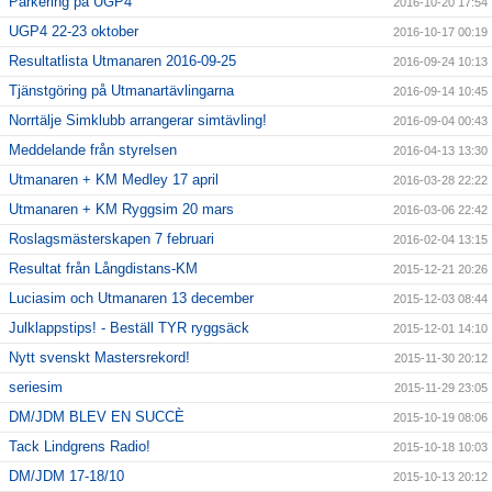
Parkering på UGP4
2016-10-20 17:54
UGP4 22-23 oktober
2016-10-17 00:19
Resultatlista Utmanaren 2016-09-25
2016-09-24 10:13
Tjänstgöring på Utmanartävlingarna
2016-09-14 10:45
Norrtälje Simklubb arrangerar simtävling!
2016-09-04 00:43
Meddelande från styrelsen
2016-04-13 13:30
Utmanaren + KM Medley 17 april
2016-03-28 22:22
Utmanaren + KM Ryggsim 20 mars
2016-03-06 22:42
Roslagsmästerskapen 7 februari
2016-02-04 13:15
Resultat från Långdistans-KM
2015-12-21 20:26
Luciasim och Utmanaren 13 december
2015-12-03 08:44
Julklappstips! - Beställ TYR ryggsäck
2015-12-01 14:10
Nytt svenskt Mastersrekord!
2015-11-30 20:12
seriesim
2015-11-29 23:05
DM/JDM BLEV EN SUCCÈ
2015-10-19 08:06
Tack Lindgrens Radio!
2015-10-18 10:03
DM/JDM 17-18/10
2015-10-13 20:12