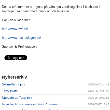
Dessa två kommer att synas på våra nya vändningslinor i badhuset i
Klubbkollektion
Norrtälje i samband med träningar och tävlingar.
Här kan ni läsa mer:
http://www.ewf.se/
http://www.husiroslagen.se/
Sponsor & Profilgruppen
Nyhetsarkiv
Swim-Run 7 juni
2026-06-03 14:42
Täby invite
2026-06-02 09:50
Uppdaterad Topp tolv
2026-05-29 09:58
Inbjudan till sommaravslutning Swimrun
2026-05-27 17:47