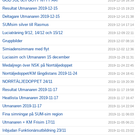
GOD JUL och GOTT NYTT ÅR!
2019-12-16 16:39
Resultat Utmanaren 2019-12-15
2019-12-15 19:23
Deltagare Utmanaren 2019-12-15
2019-12-14 21:38
SUMsim silver till Rasmus
2019-12-14 17:14
Luciaträning 9/12, 14/12 och 15/12
2019-12-09 22:11
Gruppbilder
2019-12-07 08:16
Simiadensimmare med flyt
2019-12-02 12:36
Luciasim och Utmanaren 15 december
2019-11-29 11:31
Medaljregn över NSK på Norrtäljedoppet
2019-11-24 22:45
Norrtäljedoppet/KM långdistans 2019-11-24
2019-11-24 18:41
NORRTÄLJEDOPPET 24/11
2019-11-19 20:39
Resultat Utmanaren 2019-11-17
2019-11-17 19:58
Heatlista Utmanaren 2019-11-17
2019-11-17 16:47
Utmanaren 2019-11-17
2019-11-14 22:04
Fina simningar på SUM-sim region
2019-11-11 06:03
Utmanaren + KM Frisim 17/11
2019-11-05 06:21
Inbjudan Funktionärsutbildning 23/11
2019-11-01 23:02