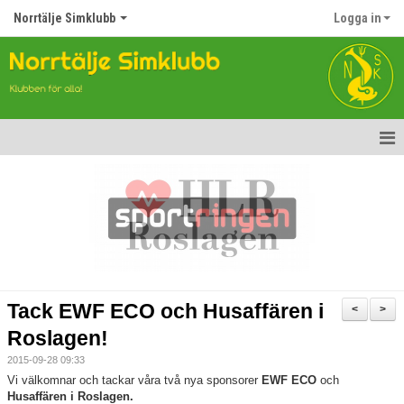
Norrtälje Simklubb
Logga in
Hem
Nyheter
Om klubben
Kontakt
Tack EWF ECO och Husaffären i
<
>
Topp Tolv
Roslagen!
2015-09-28 09:33
Anmälan till Simklubben
Vi välkomnar och tackar våra två nya sponsorer
EWF ECO
och
Husaffären i Roslagen.
Våra tävlingar