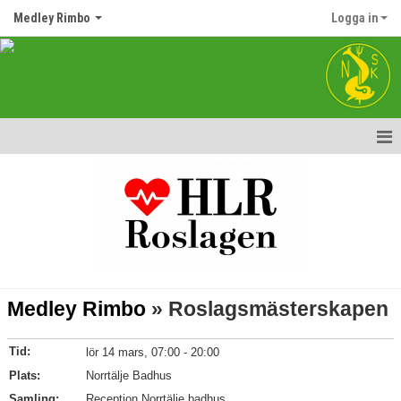
Medley Rimbo
Logga in
Hem
Nyheter
Kalender
Matcher
Medley Rimbo
» Roslagsmästerskapen
Truppen
Tid:
lör 14 mars, 07:00 - 20:00
Bildgalleri
Plats:
Norrtälje Badhus
Samling:
Dokument
Reception Norrtälje badhus