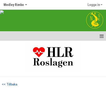
Medley Rimbo
Logga in
Hem
Nyheter
Kalender
Matcher
<< Tillbaka
Truppen
Bildgalleri
Dokument