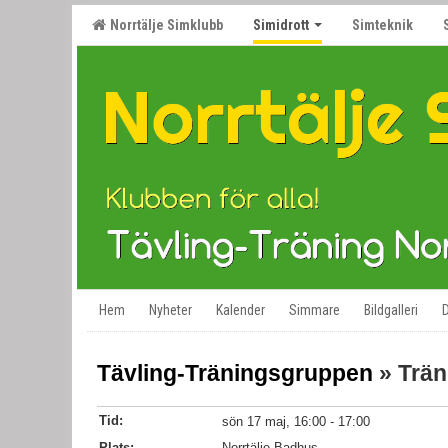
Norrtälje Simklubb
Simidrott
Simteknik
Hem
Nyheter
Kalender
Simmare
Bildgalleri
Tävling-Träningsgruppen
» Trän
Tid:
sön 17 maj, 16:00 - 17:00
Plats:
Norrtälje Badhus