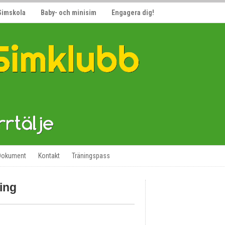
Simskola
Baby- och minisim
Engagera dig!
Dokument
Kontakt
Träningspass
ing