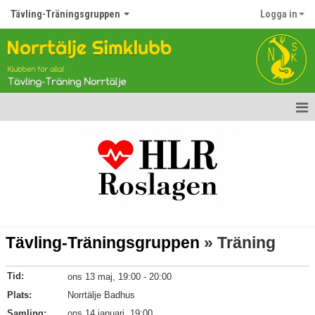
Tävling-Träningsgruppen
Logga in
Hem
Nyheter
Kalender
Simmare
Tävling-Träningsgruppen
» Träning
Bildgalleri
Tid:
ons 13 maj, 19:00 - 20:00
Dokument
Plats:
Norrtälje Badhus
Samling:
Kontakt
ons 14 januari, 19:00