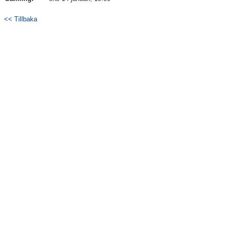
<< Tillbaka
Träningspass