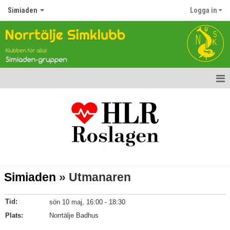
Simiaden
Logga in
Hem
Nyheter
Kalender
Träningarna
Simiaden
» Utmanaren
Träningspass
Tid:
sön 10 maj, 16:00 - 18:30
Plats:
Norrtälje Badhus