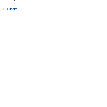
<< Tillbaka
Kontakt
Träningspass