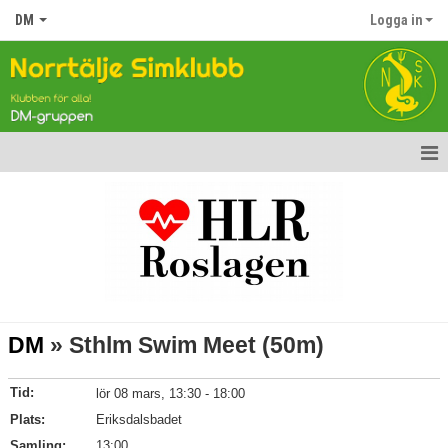
DM
Logga in
Hem
Nyheter
Gruppen
Tävlingar
DM
» Sthlm Swim Meet (50m)
Kalender
Tid:
lör 08 mars, 13:30 - 18:00
Bildgalleri
Plats:
Eriksdalsbadet
Samling:
Dokument
13:00