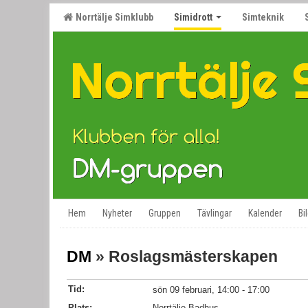
Norrtälje Simklubb
Simidrott
Simteknik
Hem
Nyheter
Gruppen
Tävlingar
Kalender
Bi
DM
» Roslagsmästerskapen
Tid:
sön 09 februari, 14:00 - 17:00
Plats:
Norrtälje Badhus