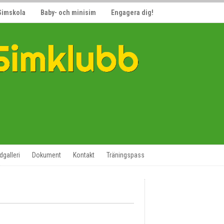
Simskola
Baby- och minisim
Engagera dig!
ldgalleri
Dokument
Kontakt
Träningspass