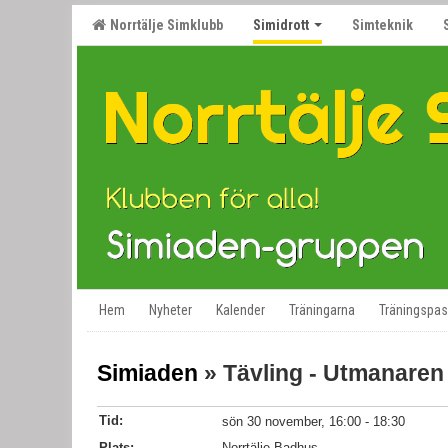
Norrtälje Simklubb
Simidrott
Simteknik
Hem
Nyheter
Kalender
Träningarna
Träningspa
Simiaden
» Tävling - Utmanaren
Tid:
sön 30 november, 16:00 - 18:30
Plats:
Norrtälje Badhus