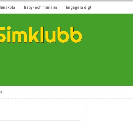
Simskola
Baby- och minisim
Engagera dig!
ss