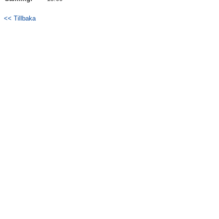
<< Tillbaka
Kontakt
Träningspass