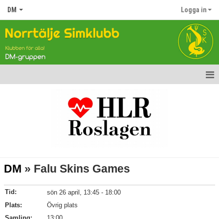
DM
Logga in
Hem
Nyheter
Gruppen
Tävlingar
DM
» Falu Skins Games
Kalender
Tid:
sön 26 april, 13:45 - 18:00
Bildgalleri
Plats:
Övrig plats
Samling:
Dokument
13:00