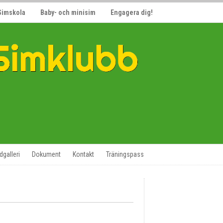
Simskola
Baby- och minisim
Engagera dig!
ldgalleri
Dokument
Kontakt
Träningspass