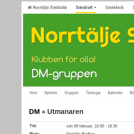
Norrtälje Simklubb
Simidrott
Simteknik
Hem
Nyheter
Gruppen
Tävlingar
Kalender
Bi
DM
» Utmanaren
Tid:
sön 08 februari, 16:00 - 18:30
Plats:
Norrtälje Badhus