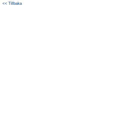
<< Tillbaka
Kontakt
Träningspass