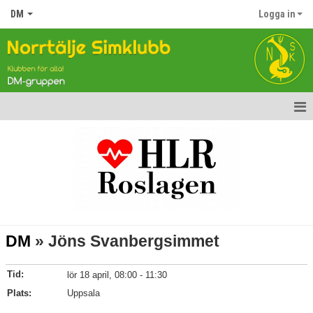
DM
Logga in
Hem
Nyheter
Gruppen
Tävlingar
DM
» Jöns Svanbergsimmet
Kalender
Tid:
lör 18 april, 08:00 - 11:30
Bildgalleri
Plats:
Uppsala
Dokument