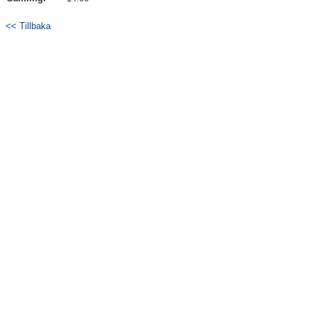
<< Tillbaka
Kontakt
Träningspass