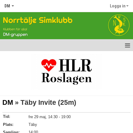
DM
Logga in
Hem
Nyheter
Gruppen
Tävlingar
DM
» Täby Invite (25m)
Kalender
Tid:
fre 29 maj, 14:30 - 19:00
Bildgalleri
Plats:
Täby
Samling:
Dokument
14:00