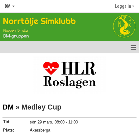
DM
Logga in
Hem
Nyheter
Gruppen
Tävlingar
DM
» Medley Cup
Kalender
Tid:
sön 29 mars, 08:00 - 11:00
Bildgalleri
Plats:
Åkersberga
Dokument