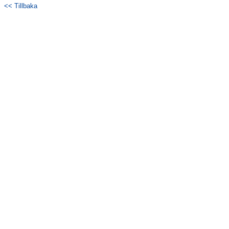
<< Tillbaka
Kontakt
Träningspass