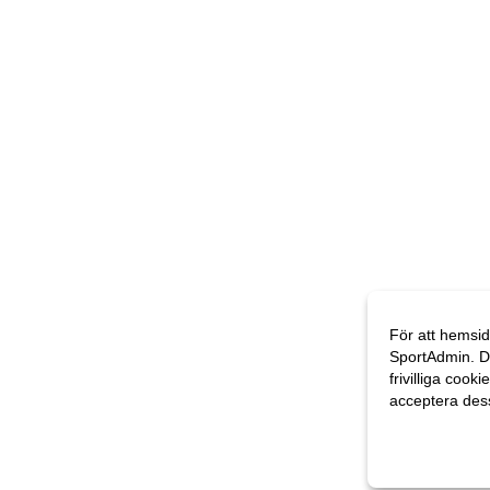
För att hemsid
SportAdmin. D
frivilliga cooki
acceptera des
Anpassa dina 