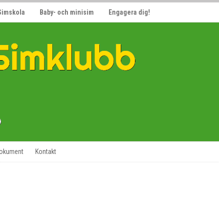
Simskola
Baby- och minisim
Engagera dig!
okument
Kontakt